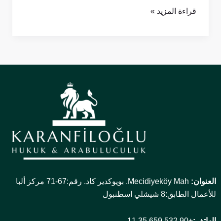
قراءة المزيد »
العنوان:
Mecidiyeköy Mah. بويوكدير كاد. رقم:67-71 مركز ألبا
للأعمال الطابق:8 شيشلي اسطنبول
الهاتف:
+90 532 659 35 11