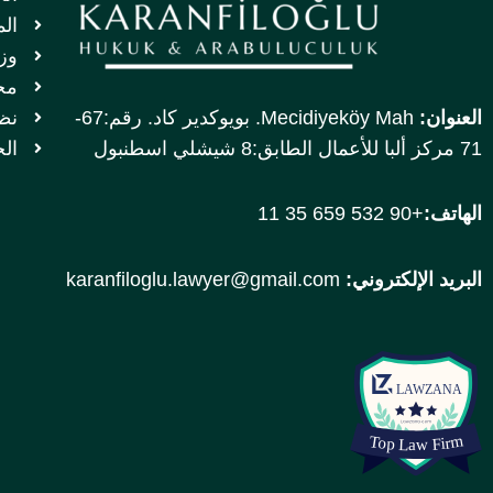
الم
وز
مج
العنوان:
Mecidiyeköy Mah. بويوكدير كاد. رقم:67-
نظا
71 مركز ألبا للأعمال الطابق:8 شيشلي اسطنبول
ال
الهاتف:
+90 532 659 35 11
البريد الإلكتروني:
karanfiloglu.lawyer@gmail.com