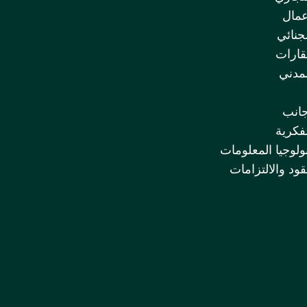
عمال
لجنائي
قارات
لمدني
جانب
لفكرية
ولوجيا المعلومات
قود والالتزامات