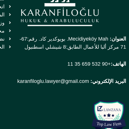
اتح
الم
وز
مج
العنوان:
Mecidiyeköy Mah. بويوكدير كاد. رقم:67-
نظا
71 مركز ألبا للأعمال الطابق:8 شيشلي اسطنبول
ال
الهاتف:
+90 532 659 35 11
البريد الإلكتروني:
karanfiloglu.lawyer@gmail.com