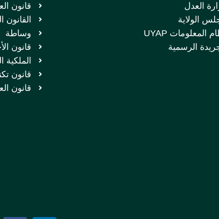
ارة العدل
قانون الع
لس الولاية
القانون ا
م المعلومات UYAP
وساطة
جريدة الرسمية
قانون الأ
الملكية ا
قانون تكن
قانون الع