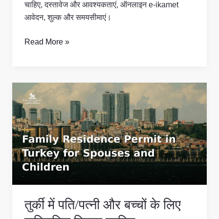
चाहिए, दस्तावेज और आवश्यकताएं, ऑनलाइन e-ikamet
आवेदन, शुल्क और समयसीमाएं।
Read More »
तुर्की
में
पति/
पत्नी
और
बच्चों
के
लिए
पारिवारिक
तुर्की में पति/पत्नी और बच्चों के लिए
निवास
परमिट