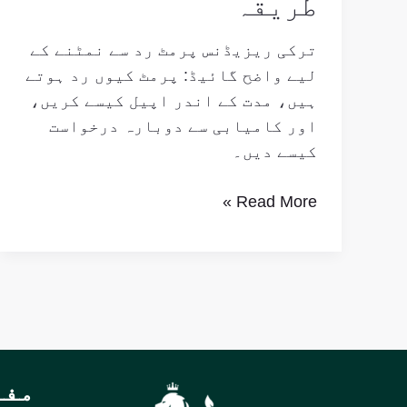
طریقہ
ترکی ریزیڈنس پرمٹ رد سے نمٹنے کے
لیے واضح گائیڈ: پرمٹ کیوں رد ہوتے
ہیں، مدت کے اندر اپیل کیسے کریں،
اور کامیابی سے دوبارہ درخواست
کیسے دیں۔
Read More »
مفی