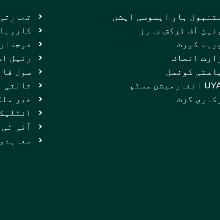
تنبول بار ایسوسی ایشن
تجارتی 
نین آف ٹرکش بارز
کاروبار
ریم کورٹ
فوجداری
ارت انصاف
رئیل اس
استی کونسل
سول قان
فارمیشن سسٹم
ثالثی
کاری گزٹ
غیر ملک
انٹلیک
آئی ٹی 
معاہدوں