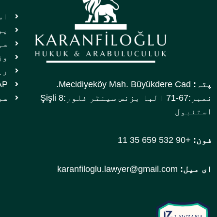
اس
یو
سپ
وز
ری
پتہ:
Mecidiyeköy Mah. Büyükdere Cad.
UYAP ان
نمبر:67-71 البا بزنس سینٹر فلور:8 Şişli
سر
استنبول
فون:
+90 532 659 35 11
ای میل:
karanfiloglu.lawyer@gmail.com