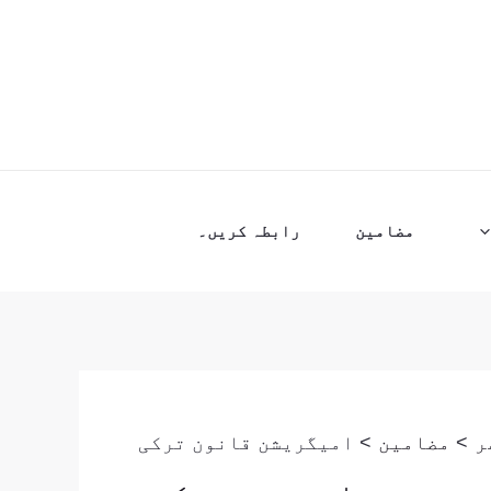
مضامین
رابطہ کریں۔
ر
مضامین
امیگریشن قانون ترکی