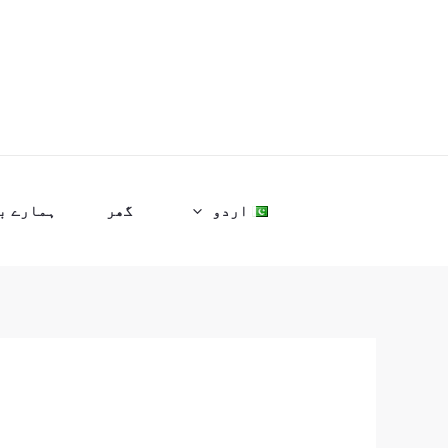
واد
ر
ائیں۔
اردو
گھر
ہمارے ب