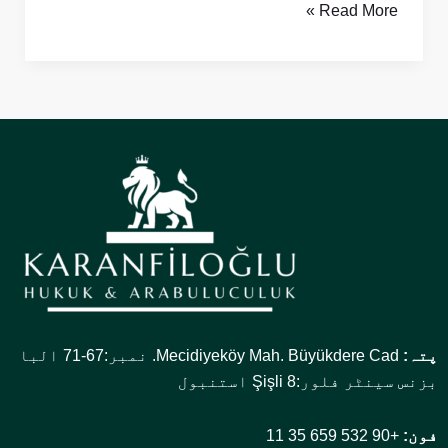
Read More »
پتہ:
Mecidiyeköy Mah. Büyükdere Cad. نمبر:67-71 البا
بزنس سینٹر فلور:8 Şişli استنبول
فون:
+90 532 659 35 11