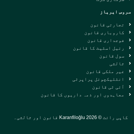
سروس ایریاز
تجارتی قانون
کاروباری قانون
فوجداری قانون
رئیل اسٹیٹ کا قانون
سول قانون
ثالثی
غیر ملکی قانون
انٹلیکچوئل پراپرٹی
آئی ٹی قانون
معاہدوں اور ذمہ داریوں کا قانون
کاپی رائٹ © 2026 Karanfiloğlu قانون اور ثالثی۔