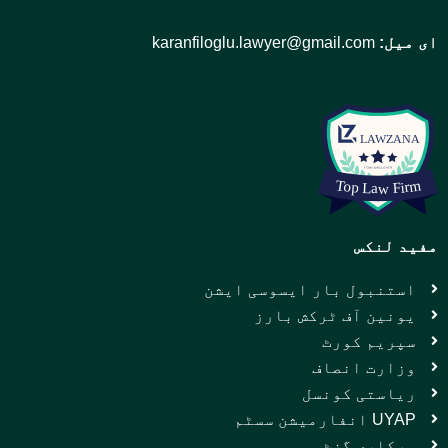
ای میل:
karanfiloglu.lawyer@gmail.com
مفید لنکس
استنبول بار ایسوسی ایشن
یونین آف ٹرکش بارز
سپریم کورٹ
وزارت انصاف
ریاستی کونسل
UYAP انفارمیشن سسٹم
سرکاری گزٹ