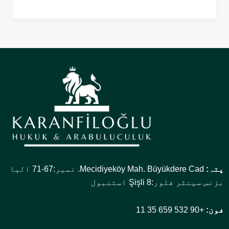
پتہ:
Mecidiyeköy Mah. Büyükdere Cad. نمبر:67-71 البا
بزنس سینٹر فلور:8 Şişli استنبول
فون:
+90 532 659 35 11