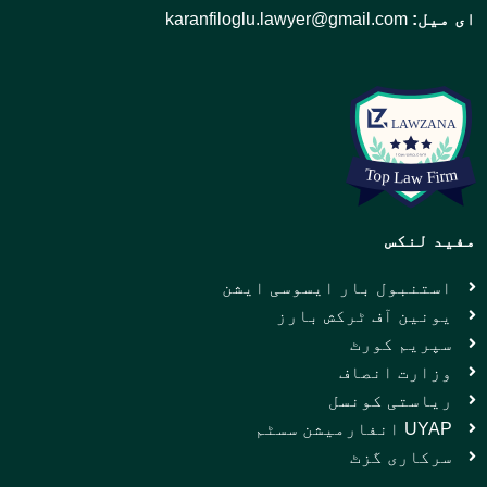
ای میل:
karanfiloglu.lawyer@gmail.com
مفید لنکس
استنبول بار ایسوسی ایشن
یونین آف ٹرکش بارز
سپریم کورٹ
وزارت انصاف
ریاستی کونسل
UYAP انفارمیشن سسٹم
سرکاری گزٹ