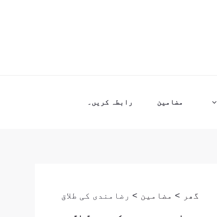
مضامین
رابطہ کریں۔
گھر
مضامین
رضامندی کی طلاق