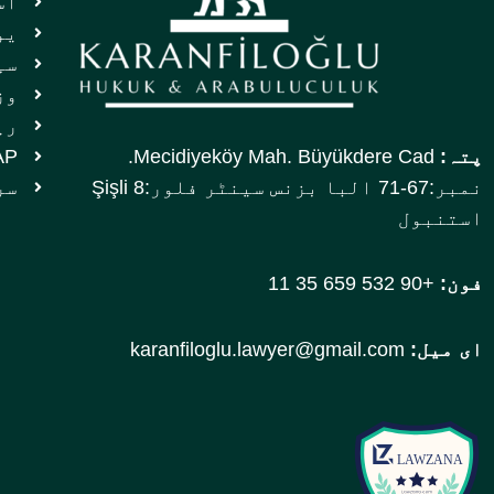
اس
یو
سپ
وز
ری
پتہ:
Mecidiyeköy Mah. Büyükdere Cad.
UYAP ان
نمبر:67-71 البا بزنس سینٹر فلور:8 Şişli
سر
استنبول
فون:
+90 532 659 35 11
ای میل:
karanfiloglu.lawyer@gmail.com