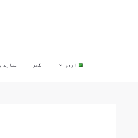
واد
ر
ائیں۔
اردو
گھر
ہمارے ب