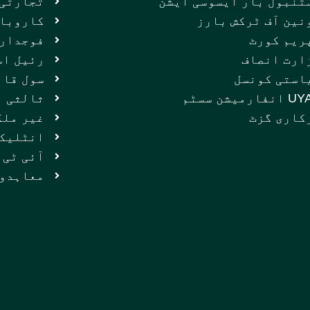
تنبول بار ایسوسی ایشن
تجارتی 
نین آف ٹرکش بارز
کاروبار
ریم کورٹ
فوجداری
ارت انصاف
رئیل اس
استی کونسل
سول قان
فارمیشن سسٹم
ثالثی
کاری گزٹ
غیر ملک
انٹلیک
آئی ٹی 
معاہدوں