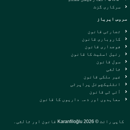
سرکاری گزٹ
سروس ایریاز
تجارتی قانون
کاروباری قانون
فوجداری قانون
رئیل اسٹیٹ کا قانون
سول قانون
ثالثی
غیر ملکی قانون
انٹلیکچوئل پراپرٹی
آئی ٹی قانون
معاہدوں اور ذمہ داریوں کا قانون
کاپی رائٹ © 2026 Karanfiloğlu قانون اور ثالثی۔