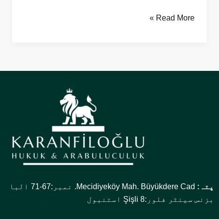
Read More »
پتہ:
Mecidiyeköy Mah. Büyükdere Cad. نمبر:67-71 البا
بزنس سینٹر فلور:8 Şişli استنبول