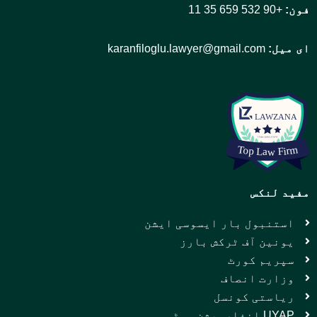
فون:
+90 532 659 35 11
ای میل:
karanfiloglu.lawyer@gmail.com
مفید لنکس
استنبول بار ایسوسی ایشن
یونین آف ٹرکش بارز
سپریم کورٹ
وزارت انصاف
ریاستی کونسل
UYAP انفارمیشن سسٹم