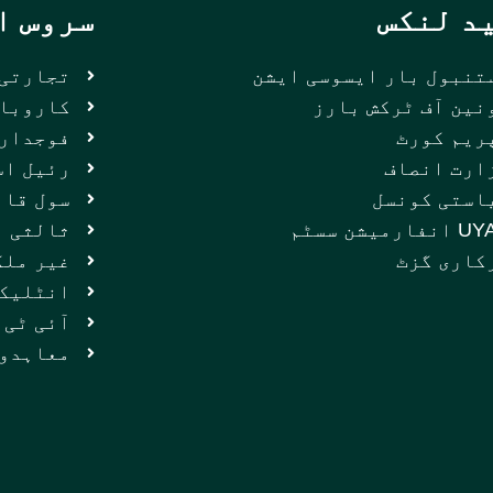
د لنکس
سروس ا
تنبول بار ایسوسی ایشن
تجارتی 
نین آف ٹرکش بارز
کاروبار
ریم کورٹ
فوجداری
ارت انصاف
رئیل اس
استی کونسل
سول قان
فارمیشن سسٹم
ثالثی
کاری گزٹ
غیر ملک
انٹلیک
آئی ٹی 
معاہدوں