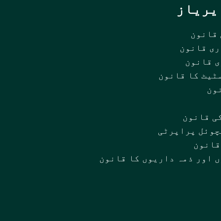
یریاز
قانون
ی قانون
 قانون
ٹیٹ کا قانون
ون
ی قانون
چوئل پراپرٹی
قانون
 اور ذمہ داریوں کا قانون