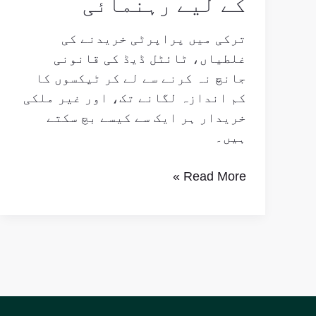
کے لیے رہنمائی
ترکی میں پراپرٹی خریدنے کی
غلطیاں، ٹائٹل ڈیڈ کی قانونی
جانچ نہ کرنے سے لے کر ٹیکسوں کا
کم اندازہ لگانے تک، اور غیر ملکی
خریدار ہر ایک سے کیسے بچ سکتے
ہیں۔
Read More »