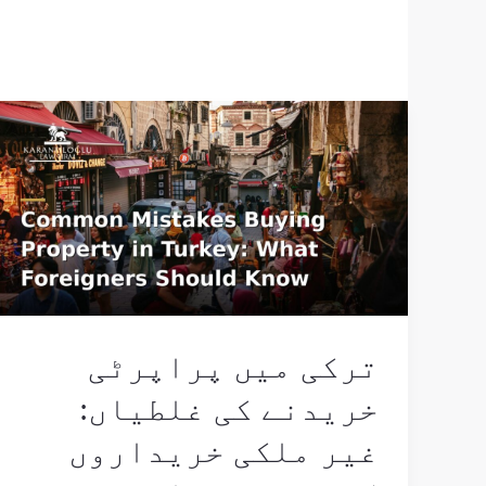
ترکی
میں
پراپرٹی
خریدنے
کی
غلطیاں:
غیر
ملکی
خریداروں
ترکی میں پراپرٹی
کے
خریدنے کی غلطیاں:
لیے
غیر ملکی خریداروں
رہنمائی