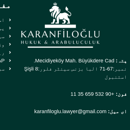
مفی
اس
یو
سپ
وز
ری
پتہ:
Mecidiyeköy Mah. Büyükdere Cad.
UYAP ان
نمبر:67-71 البا بزنس سینٹر فلور:8 Şişli
سر
استنبول
فون:
+90 532 659 35 11
ای میل:
karanfiloglu.lawyer@gmail.com