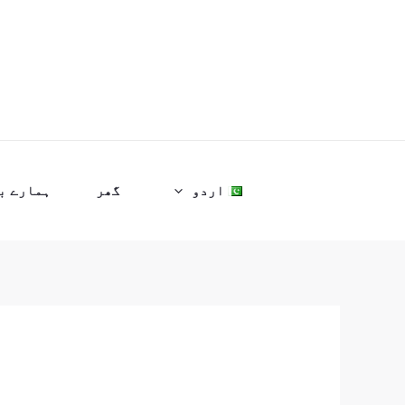
واد
ر
ائیں۔
اردو
گھر
ہمارے ب