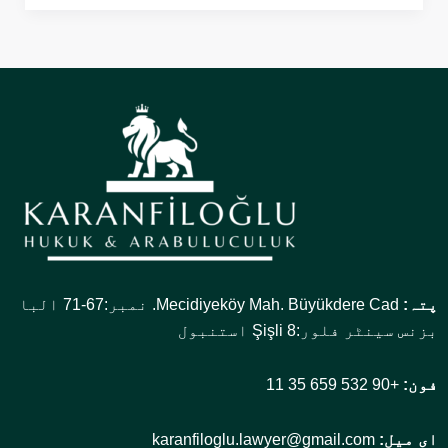
پتہ:
Mecidiyeköy Mah. Büyükdere Cad. نمبر:67-71 البا
بزنس سینٹر فلور:8 Şişli استنبول
فون:
+90 532 659 35 11
ای میل:
karanfiloglu.lawyer@gmail.com