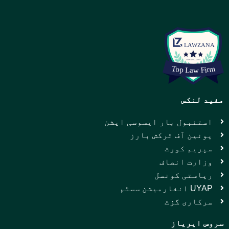
مفید لنکس
استنبول بار ایسوسی ایشن
یونین آف ٹرکش بارز
سپریم کورٹ
وزارت انصاف
ریاستی کونسل
UYAP انفارمیشن سسٹم
سرکاری گزٹ
سروس ایریاز