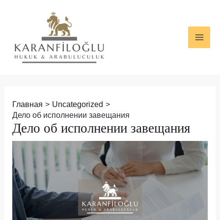
Перейти
Навигация
MAI
к
по
ME
содержимому
записям
Главная
Uncategorized
Дело об исполнении завещания
Дело об исполнении завещания