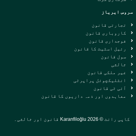
سروس ایریاز
تجارتی قانون
کاروباری قانون
فوجداری قانون
رئیل اسٹیٹ کا قانون
سول قانون
ثالثی
غیر ملکی قانون
انٹلیکچوئل پراپرٹی
آئی ٹی قانون
معاہدوں اور ذمہ داریوں کا قانون
کاپی رائٹ © 2026 Karanfiloğlu قانون اور ثالثی۔