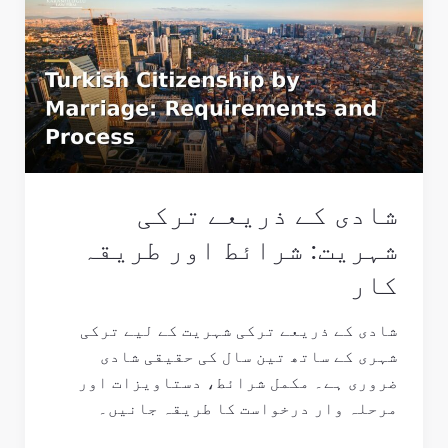
کے
ذریعے
ترکی
شہریت:
شرائط
اور
طریقہ
کار
شادی کے ذریعے ترکی
شہریت: شرائط اور طریقہ
کار
شادی کے ذریعے ترکی شہریت کے لیے ترکی
شہری کے ساتھ تین سال کی حقیقی شادی
ضروری ہے۔ مکمل شرائط، دستاویزات اور
مرحلہ وار درخواست کا طریقہ جانیں۔