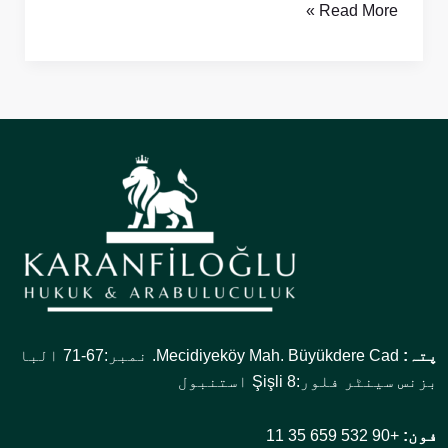
Read More »
پتہ:
Mecidiyeköy Mah. Büyükdere Cad. نمبر:67-71 البا
بزنس سینٹر فلور:8 Şişli استنبول
فون:
+90 532 659 35 11