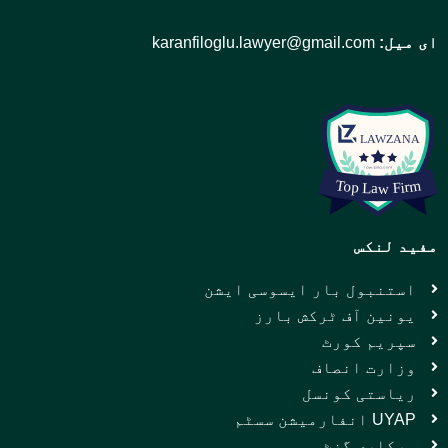
ای میل:
karanfiloglu.lawyer@gmail.com
مفید لنکس
استنبول بار ایسوسی ایشن
یونین آف ٹرکش بارز
سپریم کورٹ
وزارت انصاف
ریاستی کونسل
UYAP انفارمیشن سسٹم
سرکاری گزٹ