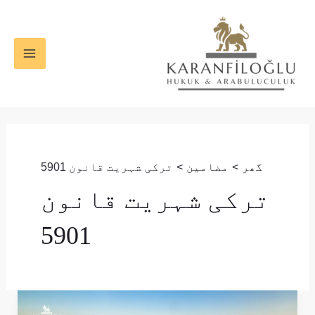
واد
MAIN
ر
ENU
ائیں۔
گھر
مضامین
ترکی شہریت قانون 5901
ترکی شہریت قانون
5901
شادی