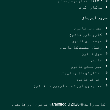
UYAP انفارمیشن سسٹم
سرکاری گزٹ
سروس ایریاز
تجارتی قانون
کاروباری قانون
فوجداری قانون
رئیل اسٹیٹ کا قانون
سول قانون
ثالثی
غیر ملکی قانون
انٹلیکچوئل پراپرٹی
آئی ٹی قانون
معاہدوں اور ذمہ داریوں کا قانون
کاپی رائٹ © 2026 Karanfiloğlu قانون اور ثالثی۔