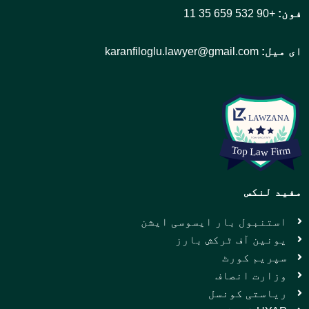
فون:
+90 532 659 35 11
ای میل:
karanfiloglu.lawyer@gmail.com
مفید لنکس
استنبول بار ایسوسی ایشن
یونین آف ٹرکش بارز
سپریم کورٹ
وزارت انصاف
ریاستی کونسل