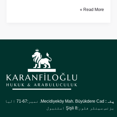
Read More »
پتہ:
Mecidiyeköy Mah. Büyükdere Cad. نمبر:67-71 البا
بزنس سینٹر فلور:8 Şişli استنبول