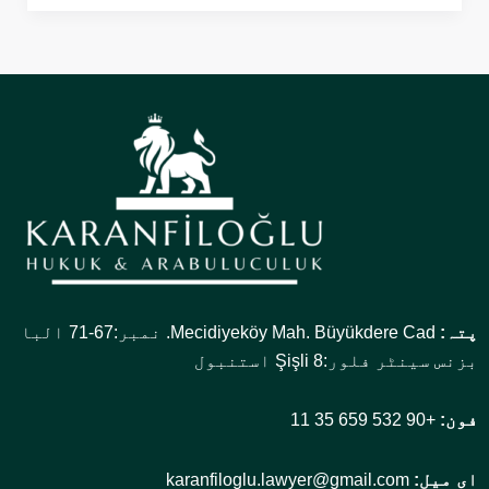
پتہ:
Mecidiyeköy Mah. Büyükdere Cad. نمبر:67-71 البا
بزنس سینٹر فلور:8 Şişli استنبول
فون:
+90 532 659 35 11
ای میل:
karanfiloglu.lawyer@gmail.com