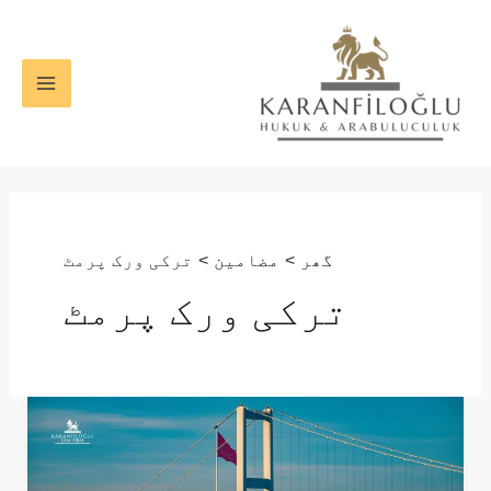
واد
MAIN
ر
ENU
ائیں۔
گھر
مضامین
ترکی ورک پرمٹ
ترکی ورک پرمٹ
ترکی
میں
ورک