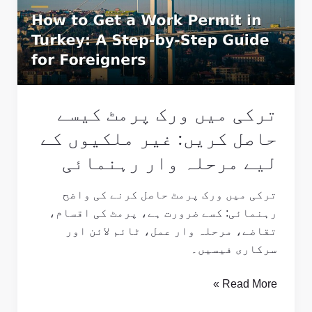
پرمٹ
کیسے
حاصل
کریں:
غیر
ملکیوں
ترکی میں ورک پرمٹ کیسے
کے
لیے
حاصل کریں: غیر ملکیوں کے
مرحلہ
لیے مرحلہ وار رہنمائی
وار
رہنمائی
ترکی میں ورک پرمٹ حاصل کرنے کی واضح
رہنمائی: کسے ضرورت ہے، پرمٹ کی اقسام،
تقاضے، مرحلہ وار عمل، ٹائم لائن اور
سرکاری فیسیں۔
Read More »