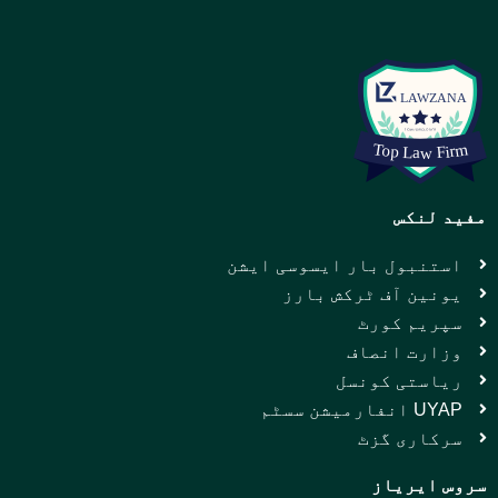
مفید لنکس
استنبول بار ایسوسی ایشن
یونین آف ٹرکش بارز
سپریم کورٹ
وزارت انصاف
ریاستی کونسل
UYAP انفارمیشن سسٹم
سرکاری گزٹ
سروس ایریاز