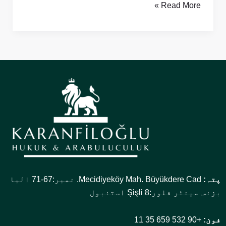
Read More »
پتہ:
Mecidiyeköy Mah. Büyükdere Cad. نمبر:67-71 البا
بزنس سینٹر فلور:8 Şişli استنبول
فون:
+90 532 659 35 11