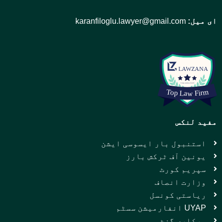
ای میل:
karanfiloglu.lawyer@gmail.com
مفید لنکس
استنبول بار ایسوسی ایشن
یونین آف ٹرکش بارز
سپریم کورٹ
وزارت انصاف
ریاستی کونسل
UYAP انفارمیشن سسٹم
سرکاری گزٹ