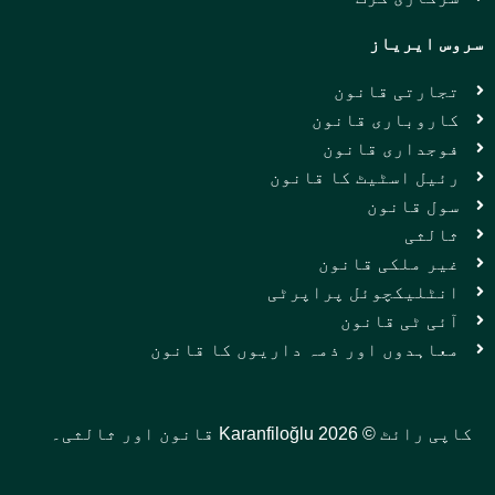
سروس ایریاز
تجارتی قانون
کاروباری قانون
فوجداری قانون
رئیل اسٹیٹ کا قانون
سول قانون
ثالثی
غیر ملکی قانون
انٹلیکچوئل پراپرٹی
آئی ٹی قانون
معاہدوں اور ذمہ داریوں کا قانون
کاپی رائٹ © 2026 Karanfiloğlu قانون اور ثالثی۔