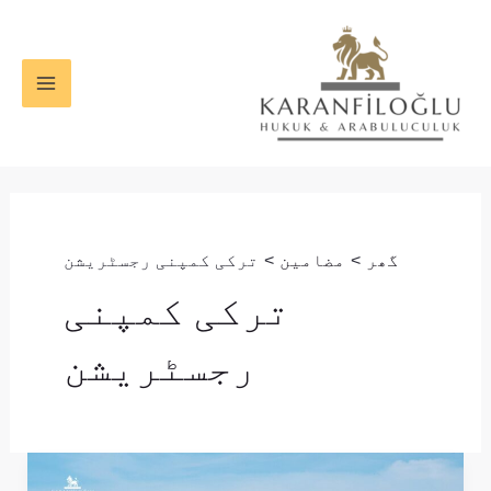
واد
MAIN
ر
ENU
ائیں۔
گھر
مضامین
ترکی کمپنی رجسٹریشن
ترکی کمپنی
رجسٹریشن
ترکی