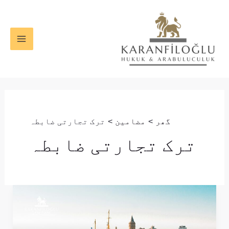
واد
MAIN
ر
ENU
ائیں۔
گھر
مضامین
ترک تجارتی ضابطہ
ترک تجارتی ضابطہ
ترکی
میں
لمیٹڈ