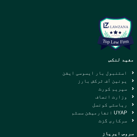
مفید لنکس
استنبول بار ایسوسی ایشن
یونین آف ٹرکش بارز
سپریم کورٹ
وزارت انصاف
ریاستی کونسل
UYAP انفارمیشن سسٹم
سرکاری گزٹ
سروس ایریاز