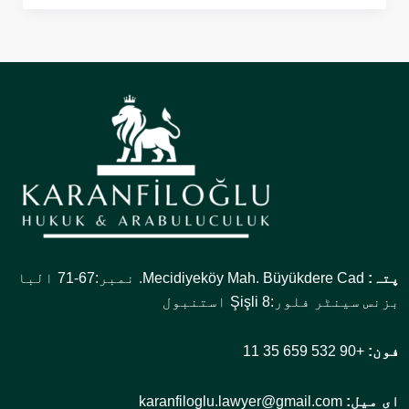
پتہ:
Mecidiyeköy Mah. Büyükdere Cad. نمبر:67-71 البا
بزنس سینٹر فلور:8 Şişli استنبول
فون:
+90 532 659 35 11
ای میل:
karanfiloglu.lawyer@gmail.com