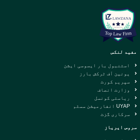
مفید لنکس
استنبول بار ایسوسی ایشن
یونین آف ٹرکش بارز
سپریم کورٹ
وزارت انصاف
ریاستی کونسل
UYAP انفارمیشن سسٹم
سرکاری گزٹ
سروس ایریاز