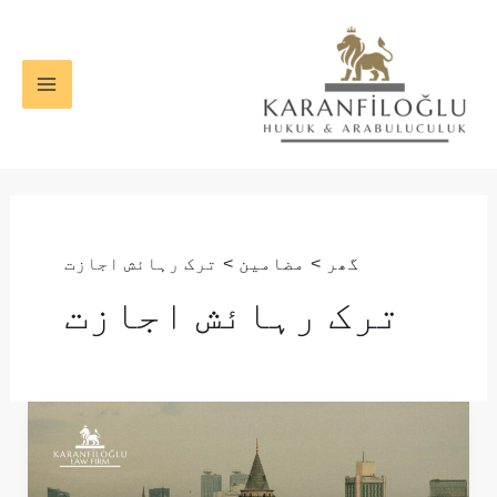
واد
MAIN
ر
ENU
ائیں۔
گھر
مضامین
ترک رہائش اجازت
ترک رہائش اجازت
ترکی
میں
طویل