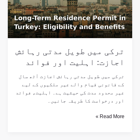
مدتی
رہائش
اجازت:
اہلیت
اور
فوائد
ترکی میں طویل مدتی رہائش
اجازت: اہلیت اور فوائد
ترکی میں طویل مدتی رہائش اجازت آٹھ سال
کے قانونی قیام والے غیر ملکیوں کے لیے
غیر محدود مدت کی حیثیت ہے۔ اہلیت، فوائد
اور درخواست کا طریقہ جانیں۔
Read More »