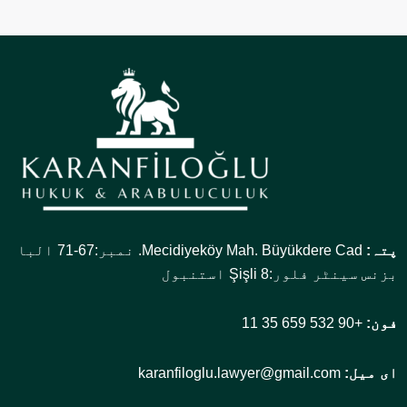
پتہ:
Mecidiyeköy Mah. Büyükdere Cad. نمبر:67-71 البا
بزنس سینٹر فلور:8 Şişli استنبول
فون:
+90 532 659 35 11
ای میل:
karanfiloglu.lawyer@gmail.com