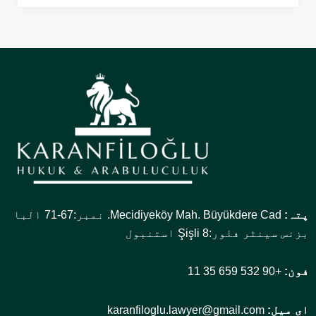
پتہ:
Mecidiyeköy Mah. Büyükdere Cad. نمبر:67-71 البا
بزنس سینٹر فلور:8 Şişli استنبول
فون:
+90 532 659 35 11
ای میل:
karanfiloglu.lawyer@gmail.com