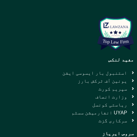
مفید لنکس
استنبول بار ایسوسی ایشن
یونین آف ٹرکش بارز
سپریم کورٹ
وزارت انصاف
ریاستی کونسل
UYAP انفارمیشن سسٹم
سرکاری گزٹ
سروس ایریاز