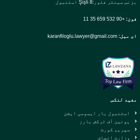
بزنس سینٹر فلور:8 Şişli استنبول
فون:
+90 532 659 35 11
ای میل:
karanfiloglu.lawyer@gmail.com
مفید لنکس
استنبول بار ایسوسی ایشن
یونین آف ٹرکش بارز
سپریم کورٹ
وزارت انصاف