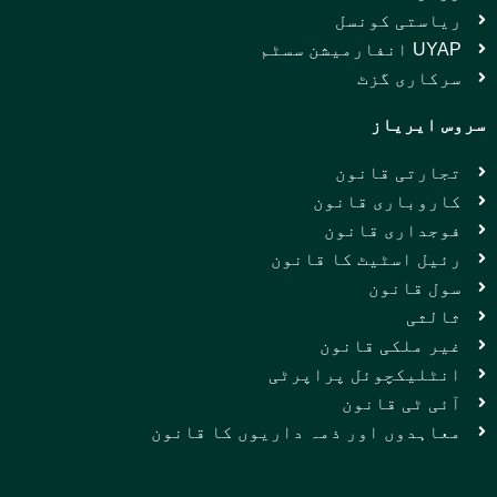
ریاستی کونسل
UYAP انفارمیشن سسٹم
سرکاری گزٹ
سروس ایریاز
تجارتی قانون
کاروباری قانون
فوجداری قانون
رئیل اسٹیٹ کا قانون
سول قانون
ثالثی
غیر ملکی قانون
انٹلیکچوئل پراپرٹی
آئی ٹی قانون
معاہدوں اور ذمہ داریوں کا قانون