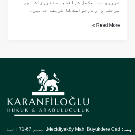
ضروری ہے۔ مکمل شرائط، دستاویزات اور
مرحلہ وار درخواست کا طریقہ جانیں۔
Read More »
پتہ:
Mecidiyeköy Mah. Büyükdere Cad. نمبر:67-71 البا