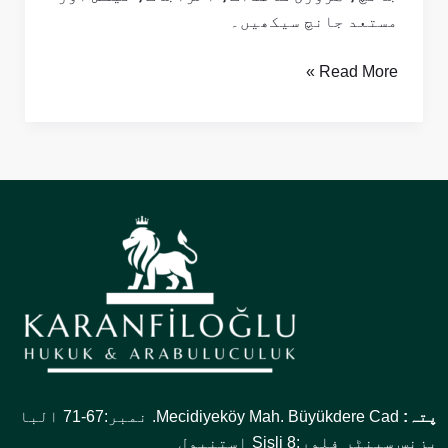
مستعد جانچ سیکھیں۔
Read More »
پتہ:
Mecidiyeköy Mah. Büyükdere Cad. نمبر:67-71 البا
بزنس سینٹر فلور:8 Şişli استنبول