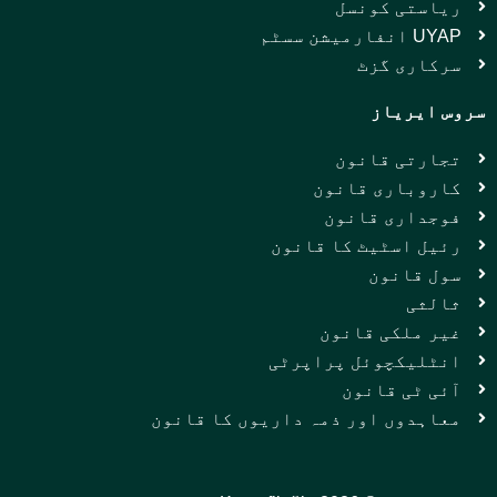
ریاستی کونسل
UYAP انفارمیشن سسٹم
سرکاری گزٹ
سروس ایریاز
تجارتی قانون
کاروباری قانون
فوجداری قانون
رئیل اسٹیٹ کا قانون
سول قانون
ثالثی
غیر ملکی قانون
انٹلیکچوئل پراپرٹی
آئی ٹی قانون
معاہدوں اور ذمہ داریوں کا قانون