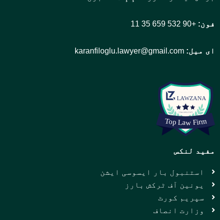
فون:
+90 532 659 35 11
ای میل:
karanfiloglu.lawyer@gmail.com
مفید لنکس
استنبول بار ایسوسی ایشن
یونین آف ٹرکش بارز
سپریم کورٹ
وزارت انصاف