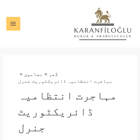
واد
MAIN
ر
ENU
ائیں۔
گھر
مضامین
مہاجرت انتظامیہ ڈائریکٹوریٹ جنرل
مہاجرت انتظامیہ
ڈائریکٹوریٹ
جنرل