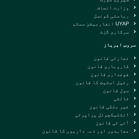
وزارت انصاف
ریاستی کونسل
UYAP انفارمیشن سسٹم
سرکاری گزٹ
سروس ایریاز
تجارتی قانون
کاروباری قانون
فوجداری قانون
رئیل اسٹیٹ کا قانون
سول قانون
ثالثی
غیر ملکی قانون
انٹلیکچوئل پراپرٹی
آئی ٹی قانون
معاہدوں اور ذمہ داریوں کا قانون