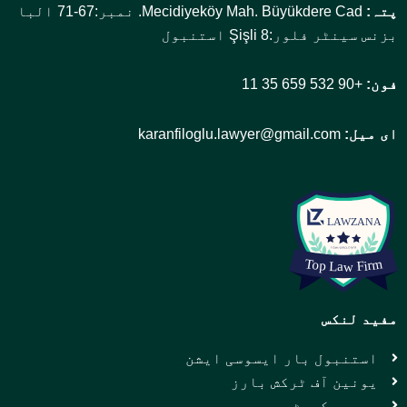
پتہ:
Mecidiyeköy Mah. Büyükdere Cad. نمبر:67-71 البا
بزنس سینٹر فلور:8 Şişli استنبول
فون:
+90 532 659 35 11
ای میل:
karanfiloglu.lawyer@gmail.com
مفید لنکس
استنبول بار ایسوسی ایشن
یونین آف ٹرکش بارز
سپریم کورٹ