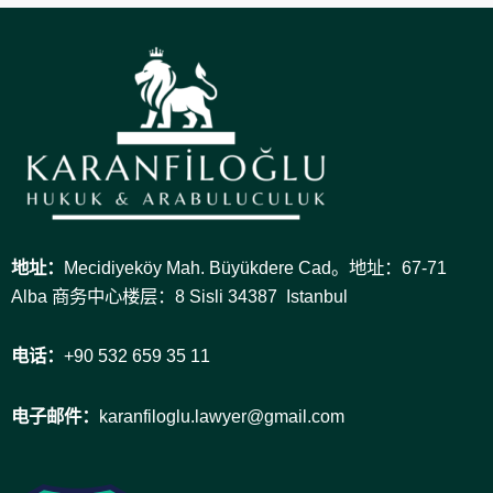
地址：
Mecidiyeköy Mah. Büyükdere Cad。地址：67-71
Alba 商务中心楼层：8 Sisli 34387 Istanbul
电话：
+90 532 659 35 11
电子邮件：
karanfiloglu.lawyer@gmail.com