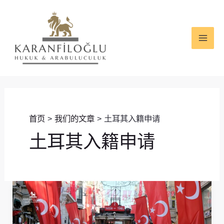
跳
MAI
至
ME
内
容
首页
我们的文章
土耳其入籍申请
土耳其入籍申请
投
资
移