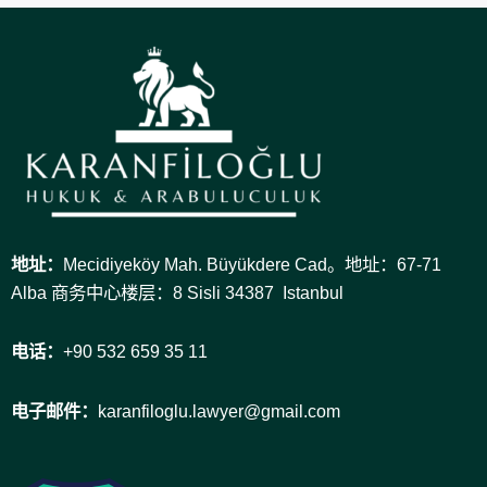
地址：
Mecidiyeköy Mah. Büyükdere Cad。地址：67-71
Alba 商务中心楼层：8 Sisli 34387 Istanbul
电话：
+90 532 659 35 11
电子邮件：
karanfiloglu.lawyer@gmail.com