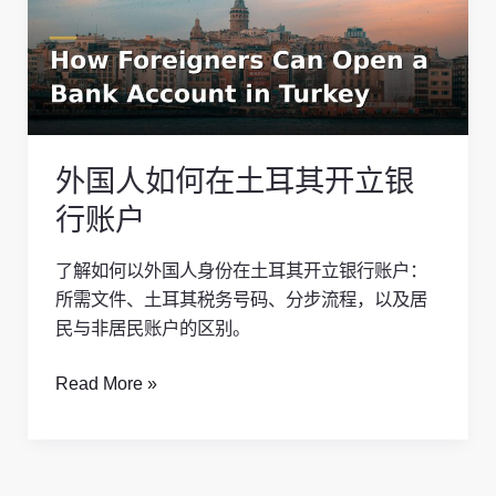
如
何
在
土
耳
其
外国人如何在土耳其开立银
开
立
行账户
银
行
了解如何以外国人身份在土耳其开立银行账户：
账
所需文件、土耳其税务号码、分步流程，以及居
户
民与非居民账户的区别。
Read More »