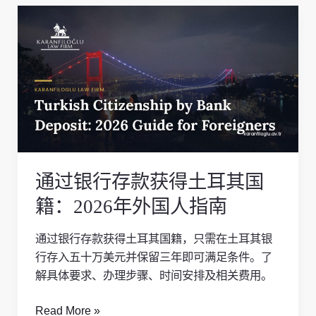
通
过
银
行
存
款
获
得
土
通过银行存款获得土耳其国
耳
其
籍：2026年外国人指南
国
籍：
通过银行存款获得土耳其国籍，只需在土耳其银
2026
行存入五十万美元并保留三年即可满足条件。了
年
解具体要求、办理步骤、时间安排及相关费用。
外
国
Read More »