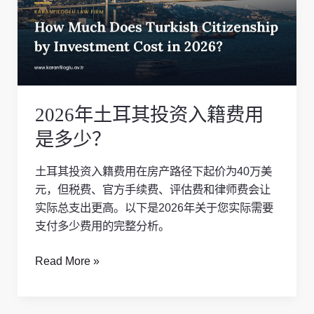
耳
其
投
资
入
籍
2026年土耳其投资入籍费用
费
用
是多少？
是
多
土耳其投资入籍费用在房产路径下起价为40万美
少？
元，但税费、官方手续费、评估费和律师费会让
实际总支出更高。以下是2026年关于您实际需要
支付多少费用的完整分析。
Read More »