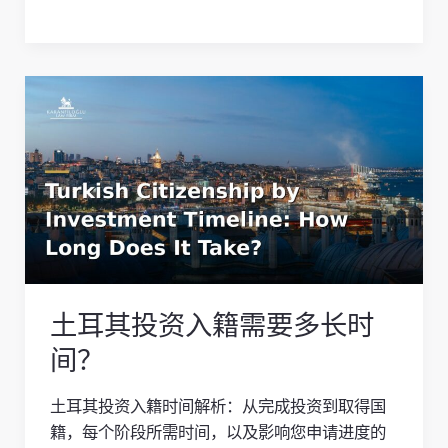
人
指
南
土
耳
其
投
资
入
籍
需
要
土耳其投资入籍需要多长时
多
长
间？
时
间？
土耳其投资入籍时间解析：从完成投资到取得国
籍，每个阶段所需时间，以及影响您申请进度的