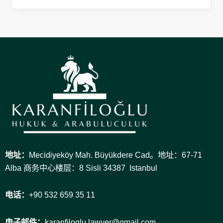
地址：
Mecidiyeköy Mah. Büyükdere Cad。地址：67-71
Alba 商务中心楼层：8 Sisli 34387 Istanbul
电话：
+90 532 659 35 11
电子邮件：
karanfiloglu.lawyer@gmail.com