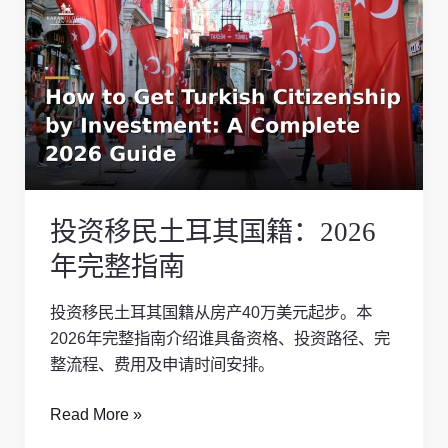
资
移
民
土
耳
其
国
籍：
投资移民土耳其国籍：2026
2026
年
年完整指南
完
整
投资移民土耳其国籍从房产40万美元起步。本
指
2026年完整指南介绍谁具备资格、投资路径、完
南
整流程、费用及申请时间安排。
Read More »