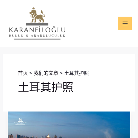
跳
MAI
至
ME
内
容
首页
我们的文章
土耳其护照
土耳其护照
土
耳
其