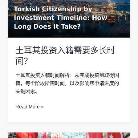
投
资
入
籍
需
要
土耳其投资入籍需要多长时
多
长
间？
时
间？
土耳其投资入籍时间解析：从完成投资到取得国
籍，每个阶段所需时间，以及影响您申请进度的
关键因素。
Read More »
投