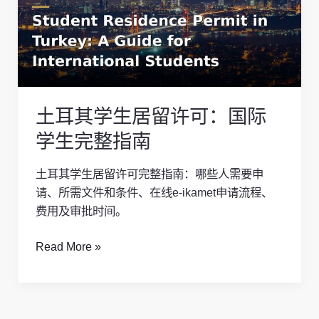
学
生
居
留
许
可：
土耳其学生居留许可：国际
国
际
学生完整指南
学
生
土耳其学生居留许可完整指南：哪些人需要申
完
请、所需文件和条件、在线e-ikamet申请流程、
整
费用及审批时间。
指
南
Read More »