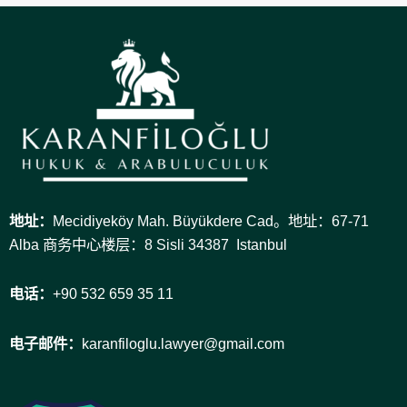
地址：
Mecidiyeköy Mah. Büyükdere Cad。地址：67-71
Alba 商务中心楼层：8 Sisli 34387 Istanbul
电话：
+90 532 659 35 11
电子邮件：
karanfiloglu.lawyer@gmail.com