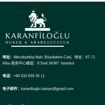
地址：
Mecidiyeköy Mah. Büyükdere Cad。地址：67-71
Alba 商务中心楼层：8 Sisli 34387 Istanbul
电话：
+90 532 659 35 11
电子邮件：
karanfiloglu.lawyer@gmail.com