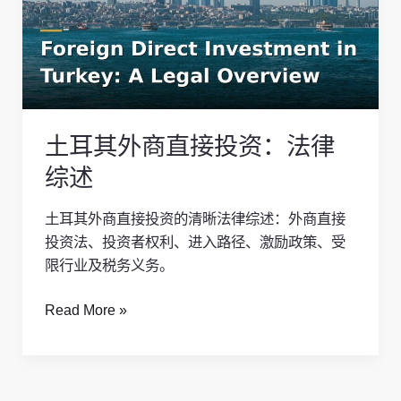
外
商
直
接
投
资：
土耳其外商直接投资：法律
法
律
综述
综
述
土耳其外商直接投资的清晰法律综述：外商直接
投资法、投资者权利、进入路径、激励政策、受
限行业及税务义务。
Read More »