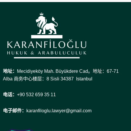
地址：
Mecidiyeköy Mah. Büyükdere Cad。地址：67-71
Alba 商务中心楼层：8 Sisli 34387 Istanbul
电话：
+90 532 659 35 11
电子邮件：
karanfiloglu.lawyer@gmail.com