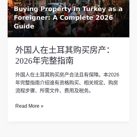
在
土
耳
其
购
买
外国人在土耳其购买房产：
房
产：
2026年完整指南
2026
年
外国人在土耳其购买房产合法且有保障。本2026
完
年完整指南介绍谁有资格购买、相关规定、购房
整
流程步骤、所需文件、费用及税务。
指
南
Read More »