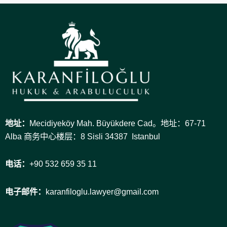
地址：
Mecidiyeköy Mah. Büyükdere Cad。地址：67-71
Alba 商务中心楼层：8 Sisli 34387 Istanbul
电话：
+90 532 659 35 11
电子邮件：
karanfiloglu.lawyer@gmail.com