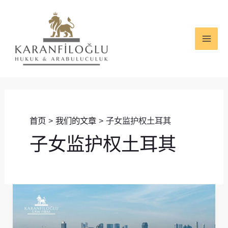
跳
MAI
至
ME
内
容
首页
我们的文章
子女监护权土耳其
子女监护权土耳其
土
耳
其