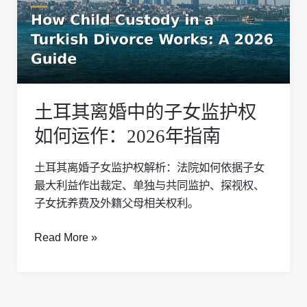
离
婚
中
的
子
女
土耳其离婚中的子女监护权
监
护
如何运作：2026年指南
权
如
土耳其离婚子女监护权解析：法院如何依据子女
何
最大利益作出裁定、单独与共同监护、探视权、
运
子女抚养费及外籍父母相关权利。
作：
2026
Read More »
年
指
南