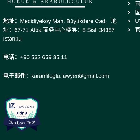
地址：
Mecidiyeköy Mah. Büyükdere Cad。地
U
址：67-71 Alba 商务中心楼层：8 Sisli 34387
Istanbul
电话：
+90 532 659 35 11
电子邮件：
karanfiloglu.lawyer@gmail.com