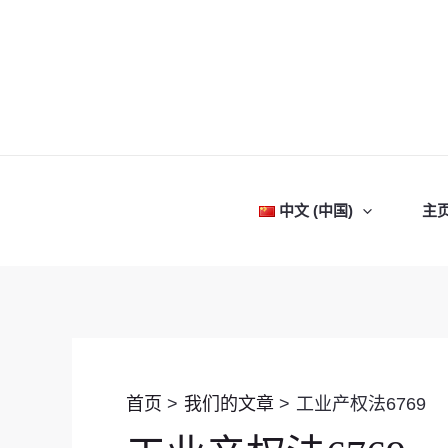
跳
至
内
容
中文 (中国)
主
首页
我们的文章
工业产权法6769