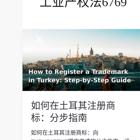
工业产权法6769
如
何
在
土
耳
其
注
册
商
如何在土耳其注册商
标：
标：分步指南
分
步
如何在土耳其注册商标：向
指