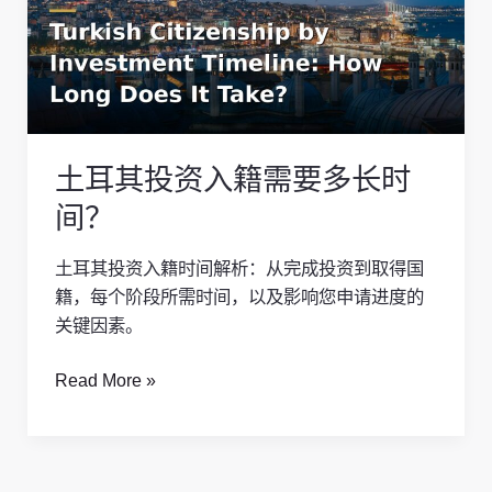
投
资
入
籍
需
要
土耳其投资入籍需要多长时
多
长
间？
时
间？
土耳其投资入籍时间解析：从完成投资到取得国
籍，每个阶段所需时间，以及影响您申请进度的
关键因素。
Read More »