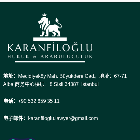
地址：
Mecidiyeköy Mah. Büyükdere Cad。地址：67-71
Alba 商务中心楼层：8 Sisli 34387 Istanbul
电话：
+90 532 659 35 11
电子邮件：
karanfiloglu.lawyer@gmail.com