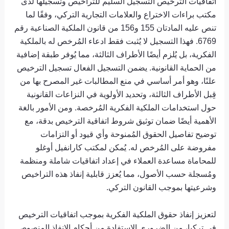
اتفاقيات الترخيص التسجيل السليم للتراخيص وتسجيلها لدى
مكتب براءات الاختراع والعلامات التجارية التركي، وفقًا لما
تنص عليه المادتان 155 و156 من قانون الملكية الصناعية رقم
6769. فهذا التسجيل لا يُثبت فقط ادعاء المُرخص له بالملكية
الفكرية، بل يُلزم أيضًا الأطراف الثالثة، مما يُوفر طبقة إضافية
من الحماية القانونية. يضمن التسجيل الفعال تسجيل الترخيص
علنًا، وهو أمر أساسي في منع المطالبات غير المصرح بها من
قِبل الأطراف الثالثة، وتحديد الأولوية في النزاعات القانونية
حول استخدامات الملكية الفكرية المُرخصة. ومن الأمور بالغة
الأهمية أيضًا ضمان توثيق شروط اتفاقية الترخيص بدقة، مع
توضيح تفاصيل الحقوق المُمنوحة وأي قيود أو التزامات
مفروضة على المُرخص له. يُمكن لمكتب كارانفيل أوغلو
للمحاماة مساعدة العملاء في إعداد اتفاقيات شاملة ومنظمة
ومُسجلة حسب الأصول، مما يُعزز قابلية إنفاذ هذه التراخيص
وشرعيتها بموجب القانون التركي.
لتعزيز إنفاذ حقوق الملكية الفكرية بموجب اتفاقيات الترخيص
في تركيا، من الضروري الاستفادة من أحكام الإنفاذ المنصوص