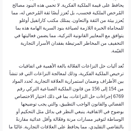
يحافظ على قيمة الملكية الفكرية. لا تحمي هذه البنود مصالح
المُرخص الملكية فحسب، بل تُعزز أيضًا ثقة المُرخص له، مما
يُعزز بيئة من الثقة والتعاون. يمتلك مكتب كارانفيل أوغلو
للمحاماة الخبرة اللازمة لصياغة بنود السرية الهامة هذه بما
يتوافق مع المعايير القانونية التركية، مما يضمن فعاليتها في
التخفيف من المخاطر المرتبطة بفقدان الأسرار التجارية
القيّمة.
تُعد آليات حل النزاعات الفعّالة بالغة الأهمية في اتفاقيات
ترخيص الملكية الفكرية، وذلك لمعالجة النزاعات التي قد تنشأ
بين الأطراف وضمان استمرارية العلاقة التجارية. تُحدد المواد
من 154 إلى 156 من قانون الملكية الصناعية التركي رقم
6769 إجراءات حل النزاعات، بما في ذلك اختيار الاختصاص
القضائي والقانون الواجب التطبيق، والتي يجب توضيحها
بوضوح في الاتفاقية. ينبغي النظر في بدائل مثل التحكيم أو
الوساطة لتوفير مسارات مرنة وفعّالة وأقل عدائية مقارنةً
بالتقاضي التقليدي، مما يحافظ على العلاقات التجارية. غالبًا ما