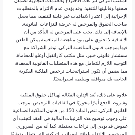
المكتب التركي لبراءات الاختراع والعلامات التجارية لضمان
صحتها وقابليتها للتنفيذ. وقد يؤدي عدم الالتزام بالمتطلبات
الإجرائية إلى اعتبار الاتفاقيات غير قابلة للتنفيذ، مما يجعل
صاحب الحقوق والمرخص له عرضة للنزاعات القانونية.
بالإضافة إلى ذلك، يجب على المرخص له التأكد من أن
الاتفاقية لا تحتوي على بنود مناهضة للمنافسة يمكن الطعن
فيها بموجب قانون المنافسة التركي. توفر الشراكة مع
مستشار قانوني خبير، مثل مكتب كارانفيل أوغلو للمحاماة،
التوجيه اللازم للتعامل مع هذه المتطلبات القانونية المعقدة،
مما يضمن أن تكون استراتيجيات ترخيص الملكية الفكرية
الخاصة بك متوافقة وسليمة استراتيجيًا.
علاوة على ذلك، تُعد الإدارة الفعّالة لهياكل حقوق الملكية
وشروط الدفع أمرًا محوريًا في اتفاقيات الترخيص بموجب
القانون التركي. تنص المادة 150 من قانون الملكية الصناعية
على وجوب توضيح هذه الترتيبات المالية في العقد لتجنب أي
غموض قد يؤدي إلى نزاعات محتملة. كما أنه من الضروري
للمرخصين الالتزام بلوائح الضرائب التركية، التي تتطلب توثيقًا