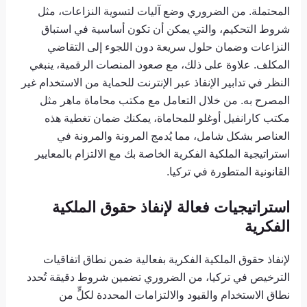
المحتملة. من الضروري وضع آليات لتسوية النزاعات، مثل
شروط التحكيم، والتي يمكن أن تكون أساسية في استباق
النزاعات وضمان حلول سريعة دون اللجوء إلى التقاضي
المكلف. علاوة على ذلك، مع صعود المنصات الرقمية، ينبغي
النظر في تدابير الإنفاذ عبر الإنترنت للحماية من الاستخدام غير
المصرح به. من خلال التعامل مع مكتب محاماة ماهر مثل
مكتب كارانفيل أوغلو للمحاماة، يمكنك ضمان تغطية هذه
العناصر بشكل شامل، مما يُدمج المرونة والمرونة في
استراتيجية الملكية الفكرية الخاصة بك مع الالتزام بالمعايير
القانونية المتطورة في تركيا.
استراتيجيات فعالة لإنفاذ حقوق الملكية
الفكرية
لإنفاذ حقوق الملكية الفكرية بفعالية ضمن نطاق اتفاقيات
الترخيص في تركيا، من الضروري تضمين شروط دقيقة تُحدد
نطاق الاستخدام والقيود والالتزامات المحددة لكلٍّ من