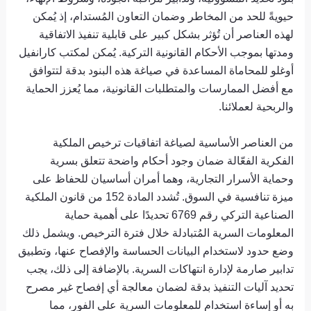
حيويةً للحد من المخاطر وضمان التعاون المُستدام، إذ يُمكن
لهذه العناصر أن تُؤثر بشكل كبير على قابلية تنفيذ الاتفاقية
ومدتها بموجب الأحكام القانونية التركية. يُمكن لمكتب كارانفيل
أوغلو للمحاماة المساعدة في صياغة هذه البنود بدقة لتتوافق
مع أفضل الممارسات والمتطلبات القانونية، مما يُعزز الحماية
والربحية لعملائنا.
من العناصر الأساسية لصياغة اتفاقيات ترخيص الملكية
الفكرية الفعّالة ضمان وجود أحكام واضحة تتعلق بسرية
وحماية الأسرار التجارية، وهما أمران أساسيان للحفاظ على
ميزة تنافسية في السوق. تُشدد المادة 152 من قانون الملكية
الصناعية التركي رقم 6769 تحديدًا على أهمية حماية
المعلومات السرية المُتبادلة خلال فترة الترخيص. ويشمل ذلك
وضع حدود لاستخدام البيانات الحساسة والإفصاح عنها، وتطبيق
تدابير صارمة لإدارة انتهاكات السرية. بالإضافة إلى ذلك، يجب
تحديد آليات التنفيذ بدقة لضمان معالجة أي إفصاح غير مصرح
به أو إساءة استخدام للمعلومات السرية على الفور، مما