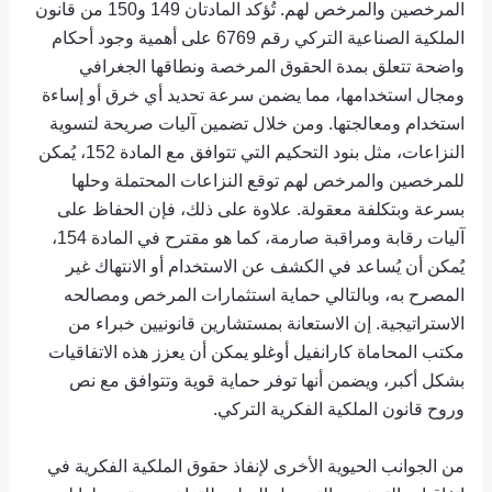
المرخصين والمرخص لهم. تُؤكد المادتان 149 و150 من قانون
الملكية الصناعية التركي رقم 6769 على أهمية وجود أحكام
واضحة تتعلق بمدة الحقوق المرخصة ونطاقها الجغرافي
ومجال استخدامها، مما يضمن سرعة تحديد أي خرق أو إساءة
استخدام ومعالجتها. ومن خلال تضمين آليات صريحة لتسوية
النزاعات، مثل بنود التحكيم التي تتوافق مع المادة 152، يُمكن
للمرخصين والمرخص لهم توقع النزاعات المحتملة وحلها
بسرعة وبتكلفة معقولة. علاوة على ذلك، فإن الحفاظ على
آليات رقابة ومراقبة صارمة، كما هو مقترح في المادة 154،
يُمكن أن يُساعد في الكشف عن الاستخدام أو الانتهاك غير
المصرح به، وبالتالي حماية استثمارات المرخص ومصالحه
الاستراتيجية. إن الاستعانة بمستشارين قانونيين خبراء من
مكتب المحاماة كارانفيل أوغلو يمكن أن يعزز هذه الاتفاقيات
بشكل أكبر، ويضمن أنها توفر حماية قوية وتتوافق مع نص
وروح قانون الملكية الفكرية التركي.
من الجوانب الحيوية الأخرى لإنفاذ حقوق الملكية الفكرية في