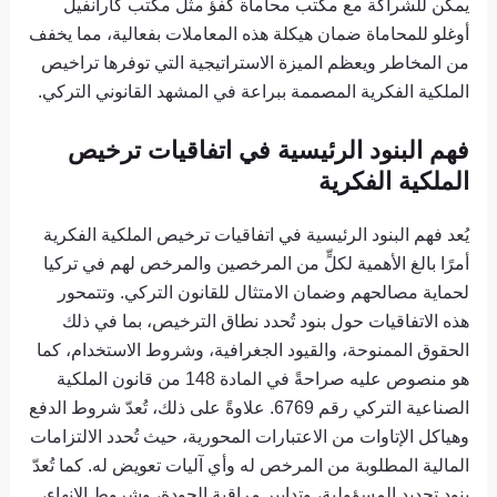
يمكن للشراكة مع مكتب محاماة كفؤ مثل مكتب كارانفيل
أوغلو للمحاماة ضمان هيكلة هذه المعاملات بفعالية، مما يخفف
من المخاطر ويعظم الميزة الاستراتيجية التي توفرها تراخيص
الملكية الفكرية المصممة ببراعة في المشهد القانوني التركي.
فهم البنود الرئيسية في اتفاقيات ترخيص
الملكية الفكرية
يُعد فهم البنود الرئيسية في اتفاقيات ترخيص الملكية الفكرية
أمرًا بالغ الأهمية لكلٍّ من المرخصين والمرخص لهم في تركيا
لحماية مصالحهم وضمان الامتثال للقانون التركي. وتتمحور
هذه الاتفاقيات حول بنود تُحدد نطاق الترخيص، بما في ذلك
الحقوق الممنوحة، والقيود الجغرافية، وشروط الاستخدام، كما
هو منصوص عليه صراحةً في المادة 148 من قانون الملكية
الصناعية التركي رقم 6769. علاوةً على ذلك، تُعدّ شروط الدفع
وهياكل الإتاوات من الاعتبارات المحورية، حيث تُحدد الالتزامات
المالية المطلوبة من المرخص له وأي آليات تعويض له. كما تُعدّ
بنود تحديد المسؤولية، وتدابير مراقبة الجودة، وشروط الإنهاء،