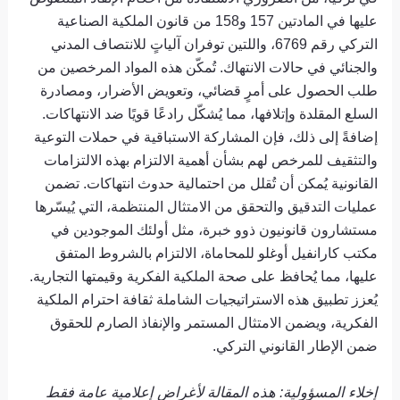
عليها في المادتين 157 و158 من قانون الملكية الصناعية
التركي رقم 6769، واللتين توفران آلياتٍ للانتصاف المدني
والجنائي في حالات الانتهاك. تُمكّن هذه المواد المرخصين من
طلب الحصول على أمرٍ قضائي، وتعويض الأضرار، ومصادرة
السلع المقلدة وإتلافها، مما يُشكّل رادعًا قويًا ضد الانتهاكات.
إضافةً إلى ذلك، فإن المشاركة الاستباقية في حملات التوعية
والتثقيف للمرخص لهم بشأن أهمية الالتزام بهذه الالتزامات
القانونية يُمكن أن تُقلل من احتمالية حدوث انتهاكات. تضمن
عمليات التدقيق والتحقق من الامتثال المنتظمة، التي يُيسّرها
مستشارون قانونيون ذوو خبرة، مثل أولئك الموجودين في
مكتب كارانفيل أوغلو للمحاماة، الالتزام بالشروط المتفق
عليها، مما يُحافظ على صحة الملكية الفكرية وقيمتها التجارية.
يُعزز تطبيق هذه الاستراتيجيات الشاملة ثقافة احترام الملكية
الفكرية، ويضمن الامتثال المستمر والإنفاذ الصارم للحقوق
ضمن الإطار القانوني التركي.
إخلاء المسؤولية: هذه المقالة لأغراض إعلامية عامة فقط