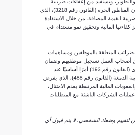
لتطوير، وتستفيد من إعفاءات ضريبية
مقتطعة للباحثين. علاوة على ذلك، يجب أن تكون الشركات الناشئة على دراية بالمزايا المحتملة بموجب قانون المناطق الحرة (القانون رقم 3218)، الذي
يبة القيمة المضافة. من خلال الاستفادة
 كفاءتها المالية وتحقيق نمو مستدام في
الضرائب المتعلقة بالموظفين ومساهمات
 التأمينات الاجتماعية والتأمين الصحي العام (القانون رقم 5510)، يُطلب من أصحاب العمل تسجيل موظفيهم وضمان
سداد أقساط الضمان الاجتماعي في الوقت المحدد. علاوة على ذلك، يُعدّ الامتثال لقانون ضريبة الدخل الفردي (القانون رقم 193) أمرًا أساسيًا عند
حساب الضرائب على أجور الموظفين واستقطاعها. كما يجب على الشركات الناشئة الاطلاع على قانون ضريبة الدمغة (القانون رقم 488)، الذي يفرض
وبات المالية المرتبطة بعدم الامتثال،
 عمليات الشركات الناشئة مع المتطلبات
ين لتقييم وضعك الشخصي. لا يتم قبول أي