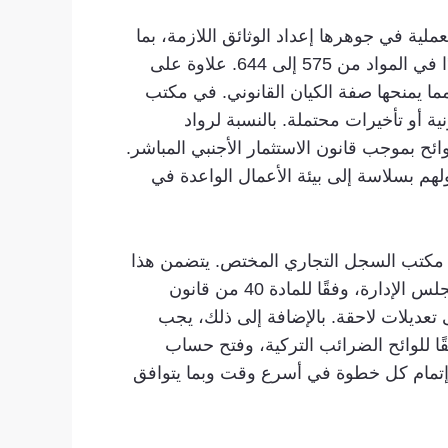
لية في جوهرها إعداد الوثائق اللازمة، بما
في ذلك عقد التأسيس، والذي يجب أن يتوافق مع الأحكام المنصوص عليها في قانون التجارة التركي، وتحديدًا في المواد من 575 إلى 644. علاوة على
مما يمنحها صفة الكيان القانوني. في مكتب
ية أو تأخيرات محتملة. بالنسبة لرواد
ائح بموجب قانون الاستثمار الأجنبي المباشر.
لهم بسلاسة إلى بيئة الأعمال الواعدة في
إلى مكتب السجل التجاري المختص. يتضمن هذا
الطلب معلومات أساسية، مثل اسم الشركة وعنوانها وهيكل رأس مالها وتفاصيل عن المؤسسين وأعضاء مجلس الإدارة، وفقًا للمادة 40 من قانون
ى تعديلات لاحقة. بالإضافة إلى ذلك، يجب
للوائح الضرائب التركية، وفتح حساب
 إتمام كل خطوة في أسرع وقت وبما يتوافق