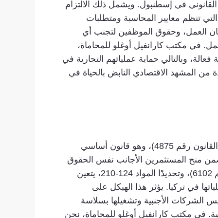
القانوني في إسطنبول. ويشمل ذلك الالتزام
نص عليه المواد 64-88 من قانون التجارة التركي، التي تنظم معايير المحاسبة ومتطلبات
يًا لمعالجة عقود العمل، وسلامة مكان العمل، وحقوق الموظفين لتجنب أي
مل. في مكتب كارانفيل أوغلو للمحاماة،
عالة، وبالتالي حماية عملياتهم التجارية في
من المشهد الاقتصادي النابض بالحياة في
يتطلب التعامل مع البيئة القانونية للشركات الأجنبية في إسطنبول الامتثال لقانون الاستثمار الأجنبي المباشر (القانون رقم 4875)، وهو قانون أساسي
ذا القانون مبدأ عدم التمييز، مما يضمن منح المستثمرين الأجانب نفس الحقوق
والواجبات التي يتمتع بها المستثمرون المحليون. علاوة على ذلك، وبموجب قانون التجارة التركي (القانون رقم 6102)، وتحديدًا المواد 124-210، يتعين
ها في تركيا. يؤثر هذا الهيكل على
تأسيس الشركات الأجنبية وتشغيلها بسلاسة
سية. في مكتب كارانفيل أوغلو للمحاماة، نحن