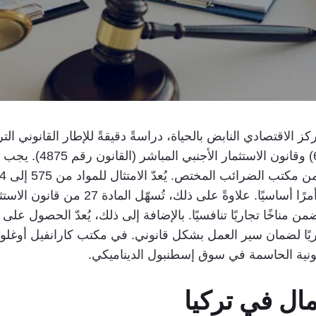
الاقتصادي النابض بالحياة، دراسةً دقيقةً للإطار القانوني ا
مثل قانون التجارة الترك
معايير تأسيس الشركات وحوكمة الشركات، أمرً
مناخًا تجاريًا تنافسيًا. بالإضافة إلى ذلك، يُعدّ الحصول على ا
القانون رقم 4857) أمرًا ضروريًا لضمان سير العمل بشكل قانوني. في مكتب كارانف
قانونية الحاسمة في سوق إسطنبول الديناميكي.
ال في تركيا