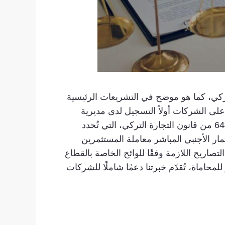
لتركي، كما هو موضح في التشريعات الرئيسية
ي (القانون رقم 6102) وقانون الاستثمار الأجنبي المباشر (القانون رقم 4875). يجب على الشركات أولاً التسجيل لدى مديرية
السجل التجاري والحصول على رقم ضريبي من مكتب الضرائب المختص. يُعدّ الامتثال للمواد من 575 إلى 644 من قانون التجارة التركي، التي تُحدد
ا أساسيًا. علاوةً على ذلك، تُسهّل المادة 27 من قانون الاستثمار الأجنبي المباشر معاملة المستثمرين
لتصاريح اللازمة وفقًا للوائح الخاصة بالقطاع
يل أوغلو للمحاماة، تُقدّم خبرتنا دعمًا شاملًا للشركات