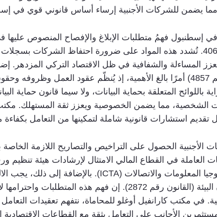
، مما يضمن للشركات الأجنبية إرساء أساس قانوني قوي في إس
والوفاء بها، والمفصلة تحديدًا في المواد 397-406. تُشدد هذه المواد على ضرورة احتف
 المساءلة والشفافية في ظل الاقتصاد التركي المزدهر. إضافةً إ
المنصوص عليها في قانون العمل (القانون رقم 4857) أمرًا بالغ الأهمية، إذ يُنظّم 
 الشخصية، مما يضمن الخصوصية ويعزز ثقة المستهلك. مكتب ك
 تقديم استشارات قانونية شاملة لتمكينها من التعامل بكفاءة مع
لأجنبية الحصول على التراخيص والتصاريح اللازمة الخاصة بالق
العاملة في قطاع الاتصالات لرقابة هيئة تكنولوجيا المعلومات و
تؤثر عملياتها على البيئة الطبيعية، وفقًا لقانون البيئة (القانون رقم 
حلية. في مكتب كارانفيل أوغلو للمحاماة، نتفهم تعقيدات التعام
مستثمرين الأجانب على التعامل بثقة مع القطاعات الاقتصادية