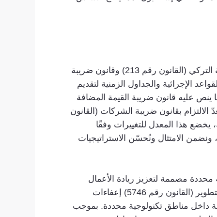
يُعدّ فهم النظام الضريبي جانبًا أساسيًا لتأسيس شركة ناشئة في تركيا. يُعدّ الامتثال لقانون الإجراءات الضريبية التركي (القانون رقم 213) وقانون ضريبة
وانين القواعد الإجرائية والجداول الزمنية لتقديم
 يجب على الشركات الناشئة التسجيل في ضريبة القيمة المضافة (VAT)، وفقًا لما ينص عليه قانون ضريبة القيمة المضافة
 يُعدّ الالتزام بقانون ضريبة الشركات (القانون
ُنظّم فرض ضريبة على أرباح الشركات بمعدل قياسي قدره 20%. ومع ذلك، يخضع هذا المعدل للتغييرات وفقًا
 ونضمن الامتثال ونُحسّن الاستراتيجيات
 محددة مصممة لتعزيز ريادة الأعمال
والاستثمار الأجنبي. يقدم قانون مناطق تطوير التكنولوجيا (القانون رقم 4691) وقانون دعم أنشطة البحث والتطوير (القانون رقم 5746) إعفاءات
لة داخل مناطق تكنولوجية محددة. بموجب