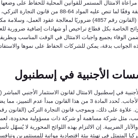
راعاة الامتثال المستمر للقوانين المحلية للحفاظ على وضعها 
بالتزامات الإبلاغ والاحتفاظ بسجلات مالية دقيقة وفقًا لما ت
التقارير المالية. كما يُعدّ الامتثال لقانون العمل (القانون رقم 4857) ضرور
للوائح الخاصة بكل قطاع تراخيص أو شهادات إضافية ضرورية للع
من الوفاء بجميع واجبات الامتثال في الوقت المناسب وبطريقة ف
 الجوانب بدقة، يمكن للشركات الحفاظ على نموها والاستفادة 
سسات الأجنبية في إسطنبول
لضمان تكافؤ الفرص والمعاملة للمستثمرين الأجانب. تُحدد المادة 3 من ه
ناسب، مثل شركة مساهمة أو شركة ذات مسؤولية محدودة، لعمليات
لآثار الضريبية. إن الالتزام بهذه اللوائح المحورية لا يُسهّل 
كيا المتمثل في تهيئة بيئة اقتصادية مواتية للمستثمرين وتناف