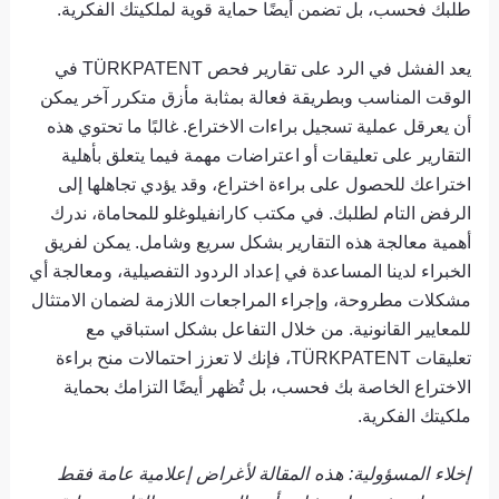
طلبك فحسب، بل تضمن أيضًا حماية قوية لملكيتك الفكرية.
يعد الفشل في الرد على تقارير فحص TÜRKPATENT في
الوقت المناسب وبطريقة فعالة بمثابة مأزق متكرر آخر يمكن
أن يعرقل عملية تسجيل براءات الاختراع. غالبًا ما تحتوي هذه
التقارير على تعليقات أو اعتراضات مهمة فيما يتعلق بأهلية
اختراعك ​​للحصول على براءة اختراع، وقد يؤدي تجاهلها إلى
الرفض التام لطلبك. في مكتب كارانفيلوغلو للمحاماة، ندرك
أهمية معالجة هذه التقارير بشكل سريع وشامل. يمكن لفريق
الخبراء لدينا المساعدة في إعداد الردود التفصيلية، ومعالجة أي
مشكلات مطروحة، وإجراء المراجعات اللازمة لضمان الامتثال
للمعايير القانونية. من خلال التفاعل بشكل استباقي مع
تعليقات TÜRKPATENT، فإنك لا تعزز احتمالات منح براءة
الاختراع الخاصة بك فحسب، بل تُظهر أيضًا التزامك بحماية
ملكيتك الفكرية.
إخلاء المسؤولية: هذه المقالة لأغراض إعلامية عامة فقط