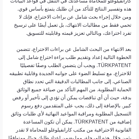
كارانفيلوغلو للمحاماة مساعدتك في التنقل في قواعد البيانات
هذه وتفسير النتائج للتأكد من أن طلبك يتمتع بأساس قوي.
ومن خلال إجراء بحث شامل عن براءات الاختراع، فإنك لا
تحمي فقط من مطالبات الانتهاك، بل تعمل أيضًا على ترسيخ
تفرد اختراعك، وبالتالي تعزيز قيمته وقابليته للتسويق.
بعد الانتهاء من البحث الشامل عن براءات الاختراع، تتضمن
الخطوة التالية إعداد وتقديم طلب براءة اختراع شامل إلى
TÜRKPATENT. ويجب أن يتضمن الطلب وصفًا تفصيليًا
للاختراع، مع تسليط الضوء على جوانبه الجديدة وقابلية تطبيقه
الصناعي، إلى جانب المطالبات الدقيقة التي تحدد نطاق
الحماية المطلوبة. من المهم التأكد من صياغة جميع الوثائق
بدقة، حيث أن أي تناقضات يمكن أن تؤدي إلى تأخير أو رفض
كبير. بالإضافة إلى ذلك، يجب على المتقدمين دفع رسوم
التسجيل المطلوبة ومراقبة المواعيد النهائية لأي طلبات وثائق
إضافية من TÜRKPATENT. يمكن أن تكون المساعدة
القانونية الاحترافية من مكتب كارانفيلوغلو للمحاماة لا تقدر
بثمن خلال هذه المرحلة، مما يضمن إعداد طلبك جيدًا، ومتوافقًا