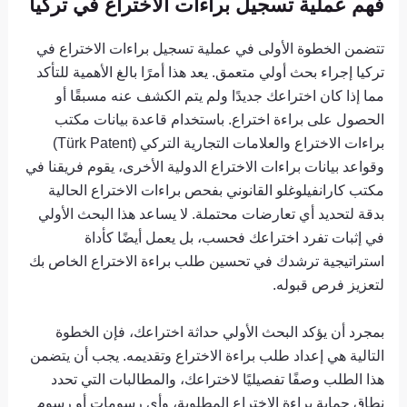
فهم عملية تسجيل براءات الاختراع في تركيا
تتضمن الخطوة الأولى في عملية تسجيل براءات الاختراع في
تركيا إجراء بحث أولي متعمق. يعد هذا أمرًا بالغ الأهمية للتأكد
مما إذا كان اختراعك ​​جديدًا ولم يتم الكشف عنه مسبقًا أو
الحصول على براءة اختراع. باستخدام قاعدة بيانات مكتب
براءات الاختراع والعلامات التجارية التركي (Türk Patent)
وقواعد بيانات براءات الاختراع الدولية الأخرى، يقوم فريقنا في
مكتب كارانفيلوغلو القانوني بفحص براءات الاختراع الحالية
بدقة لتحديد أي تعارضات محتملة. لا يساعد هذا البحث الأولي
في إثبات تفرد اختراعك ​​فحسب، بل يعمل أيضًا كأداة
استراتيجية ترشدك في تحسين طلب براءة الاختراع الخاص بك
لتعزيز فرص قبوله.
بمجرد أن يؤكد البحث الأولي حداثة اختراعك، فإن الخطوة
التالية هي إعداد طلب براءة الاختراع وتقديمه. يجب أن يتضمن
هذا الطلب وصفًا تفصيليًا لاختراعك، والمطالبات التي تحدد
نطاق حماية براءة الاختراع المطلوبة، وأي رسومات أو رسوم