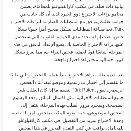
بيانية ذات صلة. في مكتب كارانفيلوغلو للمحاماة، يضمن
محامو براءات الاختراع ذوو الخبرة لدينا أن كل جانب من
جوانب طلبك يتوافق مع المتطلبات الصارمة لبراءات الاختراع
Türk. تعد صياغة المطالبات بشكل صحيح أمرًا حيويًا بشكل
خاص، حيث إنها ستحدد مدى الحماية القانونية التي ستحصل
عليها براءة الاختراع الخاصة بك. يضع الإعداد الدقيق في هذه
المرحلة أساسًا قويًا لعملية فحص البراءات، مما يعزز بشكل
كبير احتمالية منح براءة اختراع ناجحة.
بعد تقديم طلب براءة الاختراع، تبدأ عملية الفحص، والتي غالبًا
ما تنقسم إلى اختبارات رسمية وموضوعية. أثناء الفحص
الرسمي، تقوم Türk Patent بتقييم ما إذا كان الطلب يلبي
جميع المتطلبات الإجرائية، مثل اكتمال الوثائق ودفع الرسوم
الصحيحة. وبمجرد مرور الطلب بهذه المرحلة، ينتقل إلى
الفحص الموضوعي، حيث يقوم المكتب بفحص المزايا التقنية
وجدة الاختراع بمزيد من التفصيل. في مكتب كارانفيلوغلو
للمحاماة، نراقب عن كثب التقدم المحرز في هذا الفحص