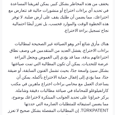
يخفف من هذه المخاطر بشكل كبير. يمكن لفريقنا المساعدة
في تحديد أي براءات اختراع أو منشورات حالية قد تتعارض مع
اختراعك، مما يضمن أن طلبك يقف على أرض صلبة. لا توفر
هذه الخطوة الوقت والموارد فحسب، بل تعزز أيضًا احتمالية
نجاح تسجيل براءة الاختراع.
هناك مأزق شائع آخر وهو الصياغة غير الصحيحة لمطالبات
براءات الاختراع. يفشل العديد من المتقدمين في وصف نطاق
اختراعاتهم بدقة، مما قد يؤدي إلى الغموض ويجعل البراءة
عرضة للتحديات. يمكن أن تكون المطالبة التي تمت صياغتها
بشكل سيئ واسعة جدًا، بحيث تشمل الفنون السابقة، أو ضيقة
جدًا، مما يؤدي إلى إغفال حماية الاختراع بأكمله. يمكن أن
يساعدك العمل مع محامي براءات اختراع ماهرين في مكتب
كارانفيلوغلو للمحاماة في صياغة مطالبات دقيقة وشاملة.
يركز خبراؤنا على تحديد الجوانب المبتكرة لاختراعك ​​بوضوح،
مما يضمن استيفائه للمتطلبات الصارمة التي حددتها
TÜRKPATENT. إن المطالبات المفصلة بشكل صحيح لا تعزز