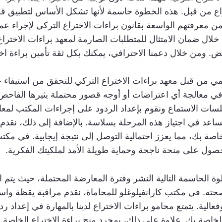
اع من قبل. هذه الخطوة حاسمة لأنها تشكل الأساس لتطبيق قوي
 من معرفتهم الواسعة بقانون براءات الاختراع التركي لإجراء 
لال ضمان الامتثال للمتطلبات الصارمة لمعهد براءات الاختراع
فض. ومن خلال دعمنا الاحترافي، يمكنك بكل ثقة تأمين براءة اخ
من قبل معهد براءات الاختراع التركي للتحقق من استيفاء جمي
ا في معالجة أي اعتراضات أو أوجه قصور محتملة يثيرها الفاح
في جلسات الاستماع ونقوم بإعداد الردود على إجراءات المكتب 
يساعد في اجتياز هذه المرحلة بسلاسة. بالإضافة إلى ذلك، نقدم
اصة بك، مما يعزز احتمالية التوصل إلى نتيجة إيجابية. في مكتب
ول على منحة ناجحة وحماية طويلة الأمد لملكيتك الفكرية.
ة الحاسمة التالية النشر وفترة المعارضة المحتملة، حيث يتم 
ته. في مكتب كارانفيلوغلو للمحاماة، نقدم مراقبة يقظة واستر
ة. يتمتع محامو براءات الاختراع لدينا بالمهارة في إعداد رد
 الخاصة بك. علاوة على ذلك، بمجرد منح براءة الاختراع الخاصة 