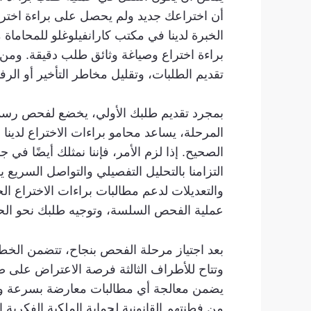
أن اختراعك ​​جديد ولم يحصل على براءة اختر
الخبرة لدينا في مكتب كارانفيلوغلو للمحاماة
براءة اختراع وصياغة وثائق طلب دقيقة. ومن خ
تقديم الطلبات، وتقليل مخاطر التأخير أو الر
بمجرد تقديم طلبك الأولي، يخضع لفحص رسمي 
المرحلة، يساعد محامو براءات الاختراع لدين
الصحيح. إذا لزم الأمر، فإننا نمثلك أيضًا 
التزامنا بالتحليل التفصيلي والتواصل السريع 
والتعديلات لدعم مطالبات براءات الاختراع الخ
عملية الفحص السلسة، وتوجيه طلبك نحو الحص
بعد اجتياز مرحلة الفحص بنجاح، تتضمن الخطو
وتتاح للأطراف الثالثة فرصة الاعتراض على صح
يضمن معالجة أي مطالبات معارضة بسرعة وفعالي
من فطنتهم القانونية لحماية الملكية الفكرية