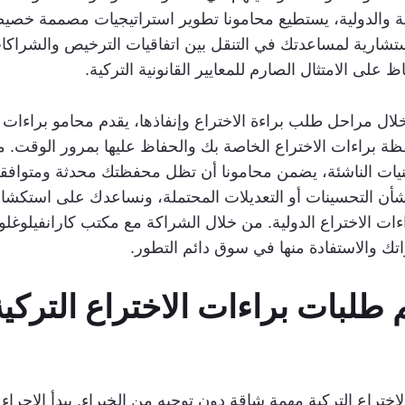
لية والدولية، يستطيع محامونا تطوير استراتيجيات مصممة خصي
شارية لمساعدتك في التنقل بين اتفاقيات الترخيص والشراكات 
 على الامتثال الصارم للمعايير القانونية التركية.
لال مراحل طلب براءة الاختراع وإنفاذها، يقدم محامو براءات ا
ظة براءات الاختراع الخاصة بك والحفاظ عليها بمرور الوقت. م
تقنيات الناشئة، يضمن محامونا أن تظل محفظتك محدثة ومتوافق
بشأن التحسينات أو التعديلات المحتملة، ونساعدك على استكشا
ءات الاختراع الدولية. من خلال الشراكة مع مكتب كارانفيلوغل
اتك والاستفادة منها في سوق دائم التطور.
 طلبات براءات الاختراع التركي
ختراع التركية مهمة شاقة دون توجيه من الخبراء. يبدأ الإجراء