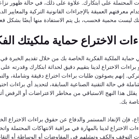
ت المحتملة على ابتكارك. علاوة على ذلك، في حالة ظهور نزاع
م معرفتهم العميقة بالإجراءات القانونية التركية والمعايير ال
راتك ليست محمية فحسب، بل يتم الاستفادة منها أيضًا بشكل فع
ت الاختراع حماية ملكيتك الفك
 حماية الملكية الفكرية الخاصة بك من خلال تقديم الخبرة في الج
اءات الاختراع لدينا بتقييم دقيق لحداثة ابتكارك وقدرته على ا
ركي. إنهم يصوغون طلبات براءات اختراع دقيقة وشاملة، والتي ت
ملة في حالة التقنية الصناعية السابقة، لتحديد أي براءات اخت
يقلل هذا النهج الاستباقي من مخاطر الاعتراضات أو الرفض أثن
اصة بك.
راع، فإن الإنفاذ المستمر والدفاع عن حقوق براءات الاختراع الخ
ات الاختراع لدينا بالمهارة في مراقبة الانتهاكات المحتملة وات
التوقف والكف وتمثيلهم في المفاوضات أو الوساطة أو التقاض