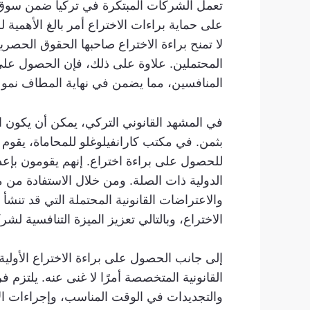
تعمل الشركات المبتكرة في تركيا ضمن سوق س
على حماية براءات الاختراع أمر بالغ الأهمية 
لا تمنح براءة الاختراع صاحبها الحقوق الحص
المحتملين. علاوة على ذلك، فإن الحصول على ح
المنافسين، مما يضمن في نهاية المطاف نمو ا
في المشهد القانوني التركي، يمكن أن يكون ا
بثمن. في مكتب كارانفيلوغلو للمحاماة، يقوم مح
للحصول على براءة اختراع. إنهم يقومون بإعدا
الدولية ذات الصلة. ومن خلال الاستفادة من م
والاعتراضات القانونية المحتملة التي قد تنشأ 
الاختراع، وبالتالي تعزيز الميزة التنافسية لش
إلى جانب الحصول على براءة الاختراع الأولي
القانونية المتخصصة أمرًا لا غنى عنه. يلتزم ف
والتجديدات في الوقت المناسب، وإجراءات الإ