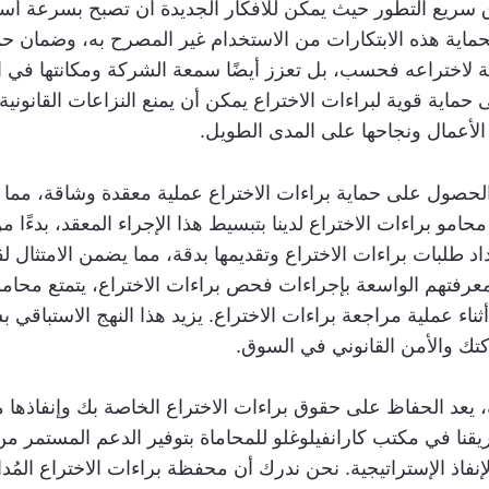
ريع التطور حيث يمكن للأفكار الجديدة أن تصبح بسرعة أساسً
لحماية هذه الابتكارات من الاستخدام غير المصرح به، وضمان حم
رية لاختراعه فحسب، بل تعزز أيضًا سمعة الشركة ومكانتها في
ماية قوية لبراءات الاختراع يمكن أن يمنع النزاعات القانونية
لأعمال ونجاحها على المدى الطويل.
لحصول على حماية براءات الاختراع عملية معقدة وشاقة، مما ي
امو براءات الاختراع لدينا بتبسيط هذا الإجراء المعقد، بدءًا من
د طلبات براءات الاختراع وتقديمها بدقة، مما يضمن الامتثال لق
عرفتهم الواسعة بإجراءات فحص براءات الاختراع، يتمتع محامون
أثناء عملية مراجعة براءات الاختراع. يزيد هذا النهج الاستباقي
ركتك والأمن القانوني في السوق.
ة، يعد الحفاظ على حقوق براءات الاختراع الخاصة بك وإنفاذه
ريقنا في مكتب كارانفيلوغلو للمحاماة بتوفير الدعم المستمر من 
نفاذ الإستراتيجية. نحن ندرك أن محفظة براءات الاختراع المُ