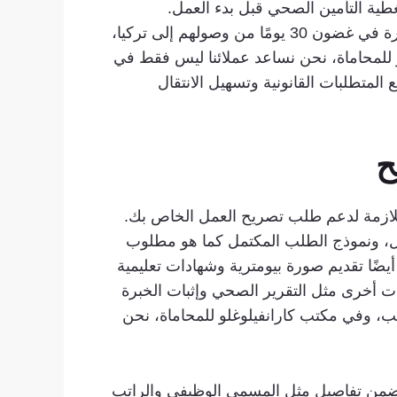
ب على الموظف التسجيل لدى مؤسسة الضمان الاجتماعي (SGK) وتأمين تغطية التأمين الصحي قبل بدء العمل.
بالإضافة إلى ذلك، يتعين على المواطنين الأجانب الحصول على تصريح إقامة من المديرية العامة لإدارة الهجرة في غضون 30 يومًا من وصولهم إلى تركيا،
الحماية الدولية (رقم 6458). في مكتب كارانفيلوغلو للمحاماة، نحن نساعد عملائنا ليس فقط في
لمتطلبات القانونية وتسهيل الانتقال
ح
ازمة لدعم طلب تصريح العمل الخاص بك.
، ونموذج الطلب المكتمل كما هو مطلوب
اعي. وفقًا للمادة 13 من قانون العمل الدولي (رقم 6735)، يجب عليك أيضًا تقديم صورة بيومترية وشهادات تعليمية
ات أخرى مثل التقرير الصحي وإثبات الخبرة
ب، وفي مكتب كارانفيلوغلو للمحاماة، نحن
ضمن تفاصيل مثل المسمى الوظيفي والراتب