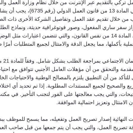
 تركي بالتقديم عبر الإنترنت من خلال نظام وزارة العمل وال
الحكومة الإلكترونية. كما هو منصوص 
ب من خلال تقديم عقد العمل وتفاصيل الشركة الأخرى ذات ا
از سفر ساري المفعول، وصور فوتوغرافية حديثة، ونماذج الطلب
الوزارة بتقييمه بناءً على المعايير المفصلة في المادة 14 من نفس القانون، والتي
ية بأكملها، مما يجعل الدقة والامتثال لجميع المتطلبات أمرًا ض
مقدمة والتحقق من أن مؤهلات العامل الأجنبي تتوافق مع احت
لتأكد من أن التطبيق يلتزم بالمصالح الوطنية والاحتياجات الخاص
م السريع والصحيح لجميع المستندات المطلوبة. إذا تم تحديد أي اخ
ت، والتي يجب معالجتها على الفور لتجنب التأخير. في مكتب كا
الامتثال وتعزيز احتمالية الموافقة.
النهائية إصدار تصريح العمل وتفعيله، مما يسمح للموظف ببد