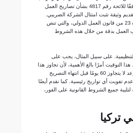
ومدة العمل. تعتبر هذه الرسالة بالغة الأهمية لأنها توضح التزام صاحب العمل وشرعية الوظيفة المعروضة. وفقًا للائحة رقم 4817 بشأن تصاريح العمل
يم وثيقة تثبت امتثال الشركة الضريبي.
علاوة على ذلك، يتعين على صاحب العمل التأكد من أن الوظيفة لا تنتهك الشروط المنصوص عليها في المادة 23 من قانون العمل الدولي، والتي تنص
اب العمل بدقة من خلال هذه الشروط
تنظيمية. على سبيل المثال، يجب على
التوقيت أمرًا بالغ الأهمية، لأن تجاوز هذا
الموعد النهائي قد يؤدي إلى رفض الطلب. بالإضافة إلى ذلك، بالنسبة للتجديدات، يجب أن يتم التقديم في موعد لا يتجاوز 60 يومًا قبل انتهاء التصريح
دم تفويت أي تواريخ رئيسية. كما نقدم أيضًا
تلبية جميع الشروط القانونية على الفور،
 تركيا