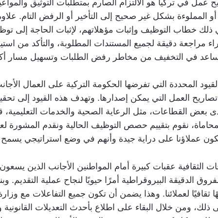
أو المملوءة بشكل غير صحيح إلى التأخير أو الرفض التام. علا
ي ذلك خطاب التوظيف وإثبات مؤهلاتهم، لإثبات الحاجة إلى تو
اء مراجعة دقيقة لجميع المستندات المطلوبة، والتأكد من استيفا
إننا نساعد في التخفيف من مخاطر رفض الطلبات وتسهيل مسار
تصاريح العمل التي يمكن إصدارها. وتهدف هذه القيود إلى تح
 لدى بعض القطاعات، مثل الرعاية الصحية والخدمات التعليمية، 
محاماة، نقوم بتقييم حصص التوظيف الحالية ونقدم المشورة لعم
ون عملاؤنا على دراية جيدة وأنهم في وضع استراتيجي يسمح لهم
فات الثقافية عقبات كبيرة أمام المواطنين الأجانب الذين يسع
وق الدقيقة البيروقراطية أمرًا حيويًا لنجاح عملية التقديم. وب
جيهًا ثقافيًا لعملائنا. وهذا يضمن أن تكون جميع التفاعلات مع وز
ك، ومن خلال البقاء على اطلاع بأحدث التعديلات القانونية والم