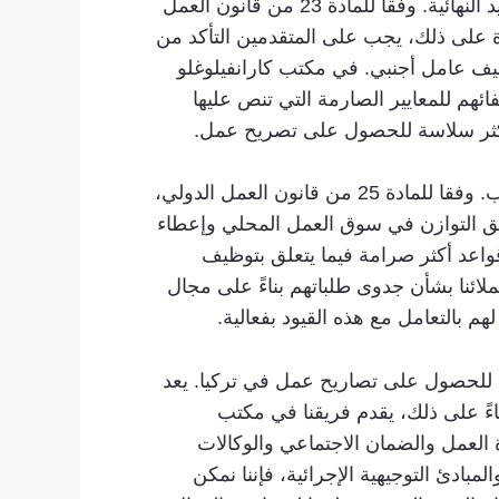
أحد التحديات الشائعة في الحصول على تصريح عمل في تركيا هو الالتزام الصارم بمتطلبات التوثيق والمواعيد النهائية. وفقا للمادة 23 من قانون العمل
وة على ذلك، يجب على المتقدمين التأكد من
ظيف عامل أجنبي. في مكتب كارانفيلوغلو
ئهم للمعايير الصارمة التي تنص عليها
 أكثر سلاسة للحصول على تصريح عمل.
هناك قضية سائدة أخرى تنشأ عن الحصص والقيود المحددة التي تفرضها الحكومة التركية على العمال الأجانب. وفقا للمادة 25 من قانون العمل الدولي،
قيق التوازن في سوق العمل المحلي وإعطاء
قواعد أكثر صرامة فيما يتعلق بتوظيف
لائنا بشأن جدوى طلباتهم بناءً على مجال
 بالتعامل مع هذه القيود بفعالية.
ون للحصول على تصاريح عمل في تركيا. يعد
ناءً على ذلك، يقدم فريقنا في مكتب
ارة العمل والضمان الاجتماعي والوكالات
بادئ التوجيهية الإجرائية، فإننا نمكن