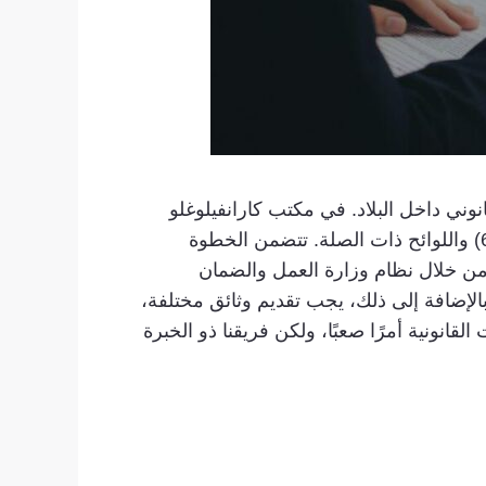
ي داخل البلاد. في مكتب كارانفيلوغلو
للمحاماة، نقوم بتوجيه عملائنا خلال هذه العملية المعقدة التي يحكمها قانون العمل الدولي التركي (رقم 6735) واللوائح ذات الصلة. تتضمن الخطوة
 خلال نظام وزارة العمل والضمان
معايير الأهلية، بينما تحدد المادة 21 عملية تقييم الطلب. بالإضافة إلى ذلك، يجب تقديم وثائق مختلفة،
نونية أمرًا صعبًا، ولكن فريقنا ذو الخبرة