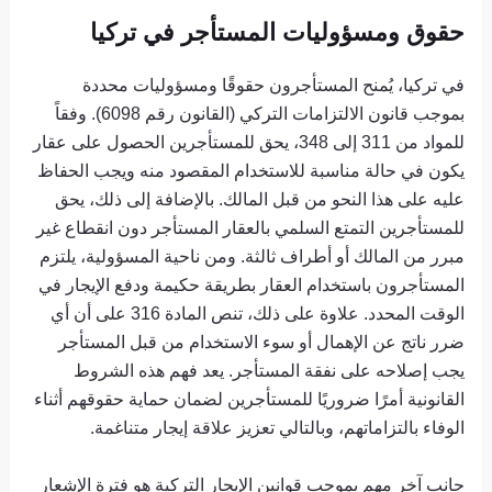
حقوق ومسؤوليات المستأجر في تركيا
في تركيا، يُمنح المستأجرون حقوقًا ومسؤوليات محددة
بموجب قانون الالتزامات التركي (القانون رقم 6098). وفقاً
للمواد من 311 إلى 348، يحق للمستأجرين الحصول على عقار
يكون في حالة مناسبة للاستخدام المقصود منه ويجب الحفاظ
عليه على هذا النحو من قبل المالك. بالإضافة إلى ذلك، يحق
للمستأجرين التمتع السلمي بالعقار المستأجر دون انقطاع غير
مبرر من المالك أو أطراف ثالثة. ومن ناحية المسؤولية، يلتزم
المستأجرون باستخدام العقار بطريقة حكيمة ودفع الإيجار في
الوقت المحدد. علاوة على ذلك، تنص المادة 316 على أن أي
ضرر ناتج عن الإهمال أو سوء الاستخدام من قبل المستأجر
يجب إصلاحه على نفقة المستأجر. يعد فهم هذه الشروط
القانونية أمرًا ضروريًا للمستأجرين لضمان حماية حقوقهم أثناء
الوفاء بالتزاماتهم، وبالتالي تعزيز علاقة إيجار متناغمة.
جانب آخر مهم بموجب قوانين الإيجار التركية هو فترة الإشعار