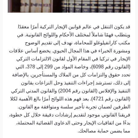
قد يكون التنقل في عالم قوانين الإيجار التركية أمرًا معقدًا
ويتطلب فهمًا شاملاً لمختلف الأحكام واللوائح القانونية. في
مكتب كارانفيلوغلو للمحاماة، نهدف إلى تقديم الوضوح
ومشورة الخبراء في هذا المجال الحيوي. يخضع أساس علاقات
الإيجار في تركيا في المقام الأول لقانون الالتزامات التركي
(القانون رقم 6098)، وخاصة المواد من 299 إلى 378، التي
تحدد حقوق والتزامات كل من الملاك والمستأجرين. بالإضافة
إلى ذلك، تسترشد إجراءات التنفيذ وحل النزاعات بقانون
التنفيذ والإفلاس (القانون رقم 2004) والقانون المدني التركي
(القانون رقم 4721). يعد فهم هذه اللوائح أمرًا بالغ الأهمية لكلا
الطرفين لضمان تجربة تأجير سلسة ومتوافقة مع القانون.
فريقنا القانوني موجود لتقديم إرشادات دقيقة خلال كل خطوة،
بدءًا من اتفاقيات الإيجار وحتى الدعاوى القضائية المحتملة،
مما يضمن حماية مصالحك.