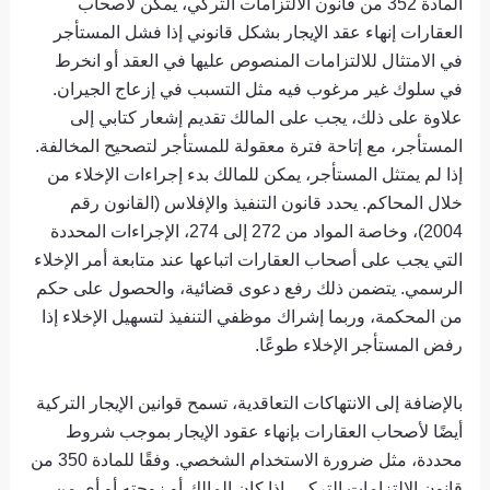
المادة 352 من قانون الالتزامات التركي، يمكن لأصحاب
العقارات إنهاء عقد الإيجار بشكل قانوني إذا فشل المستأجر
في الامتثال للالتزامات المنصوص عليها في العقد أو انخرط
في سلوك غير مرغوب فيه مثل التسبب في إزعاج الجيران.
علاوة على ذلك، يجب على المالك تقديم إشعار كتابي إلى
المستأجر، مع إتاحة فترة معقولة للمستأجر لتصحيح المخالفة.
إذا لم يمتثل المستأجر، يمكن للمالك بدء إجراءات الإخلاء من
خلال المحاكم. يحدد قانون التنفيذ والإفلاس (القانون رقم
2004)، وخاصة المواد من 272 إلى 274، الإجراءات المحددة
التي يجب على أصحاب العقارات اتباعها عند متابعة أمر الإخلاء
الرسمي. يتضمن ذلك رفع دعوى قضائية، والحصول على حكم
من المحكمة، وربما إشراك موظفي التنفيذ لتسهيل الإخلاء إذا
رفض المستأجر الإخلاء طوعًا.
بالإضافة إلى الانتهاكات التعاقدية، تسمح قوانين الإيجار التركية
أيضًا لأصحاب العقارات بإنهاء عقود الإيجار بموجب شروط
محددة، مثل ضرورة الاستخدام الشخصي. وفقًا للمادة 350 من
قانون الالتزامات التركي، إذا كان المالك أو زوجته أو أي من