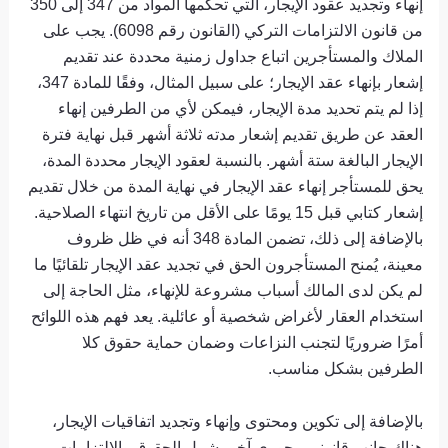
إنهاء وتجديد عقود الإيجار، التي تحكمها المواد من 347 إلى 350
من قانون الالتزامات التركي (القانون رقم 6098). يجب على
الملاك والمستأجرين اتباع جداول زمنية محددة عند تقديم
إشعار بإنهاء عقد الإيجار؛ على سبيل المثال، وفقًا للمادة 347،
إذا لم يتم تحديد مدة الإيجار، فيمكن لأي من الطرفين إنهاء
العقد عن طريق تقديم إشعار مدته ثلاثة أشهر قبل نهاية فترة
الإيجار البالغة ستة أشهر. بالنسبة لعقود الإيجار محددة المدة،
يحق للمستأجر إنهاء عقد الإيجار في نهاية المدة من خلال تقديم
إشعار كتابي قبل 15 يومًا على الأقل من تاريخ انتهاء الصلاحية.
بالإضافة إلى ذلك، تضمن المادة 348 أنه في ظل ظروف
معينة، يُمنح المستأجرون الحق في تجديد عقد الإيجار تلقائيًا ما
لم يكن لدى المالك أسباب مشروعة للإنهاء، مثل الحاجة إلى
استخدام العقار لأغراض شخصية أو عائلية. يعد فهم هذه اللوائح
أمرًا ضروريًا لتجنب النزاعات وضمان حماية حقوق كلا
الطرفين بشكل مناسب.
بالإضافة إلى تكوين ومحتوى وإنهاء وتجديد اتفاقيات الإيجار،
هناك جانب قانوني محوري آخر يشمل الحقوق والالتزامات