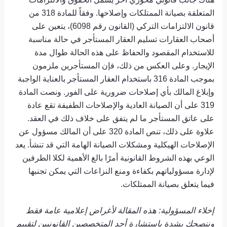
المتعلقة بصيانة الممتلكات وإصلاحها. وفقاً للمادة 318 من
قانون الالتزامات التركي (القانون رقم 6098)، يتعين على
أصحاب العقارات تسليم العقار المستأجر في حالة مناسبة
للاستخدام المقصود والحفاظ على هذه الحالة طوال مدة
الإيجار. وعلى العكس من ذلك، فإن المستأجرين ملزمون
بموجب المادة 316 باستخدام العقار المستأجر بالعناية الواجبة
وإبلاغ المالك بأي إصلاحات ضرورية على الفور. ونصت المادة
319 على أن الصيانة العادية والإصلاحات الطفيفة تقع عادة
على عاتق المستأجر ما لم يتفق على خلاف ذلك في العقد.
علاوة على ذلك، تنص المادة 320 على أن المالك مسؤول عن
الإصلاحات الهيكلية ومشكلات الصيانة الهامة التي قد تنشأ. يعد
الوعي بهذه الشروط القانونية أمرًا بالغ الأهمية لكلا الطرفين
لإدارة مسؤولياتهم بكفاءة ومنع النزاعات التي يمكن تجنبها
فيما يتعلق بصيانة الممتلكات.
إخلاء المسؤولية: هذه المقالة لأغراض إعلامية عامة فقط
وننصحك بشدة باستشارة أحد المتخصصين القانونيين لتقييم