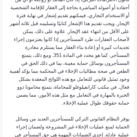
أحفاده أو أصوله المباشرة بحاجة إلى العقار للإقامة الشخصية
أو الاستخدام التجاري، فيمكنهم تقديم إشعار في نهاية فترة
الإيجار. ويجب تقديم هذا الإشعار كتابيًا وتسليمه قبل ثلاثة أشهر
على الأقل من انتهاء عقد الإيجار. علاوة على ذلك، يمكن
لأصحاب العقارات طرد المستأجرين إذا كانوا يعتزمون إجراء
تجديدات كبيرة أو إعادة بناء العقار مما يستلزم مغادرة
المستأجر، كما هو محدد في المادة 351. ومع ذلك، يتمتع
المستأجرون بوسائل حماية معينة، بما في ذلك الحق في
الطعن في صحة مطالبات الإخلاء في المحكمة مما يؤكد أهمية
وجود تمثيل قانوني للتعامل مع هذه اللوائح المعقدة بشكل
فعال. في مكتب كارانفيلوغلو للمحاماة، يتمتع محامونا ذوو
الخبرة بالمهارة في التعامل مع مثل هذه الأمور، مما يضمن
حماية حقوقك طوال عملية الإخلاء.
يوفر النظام القانوني التركي للمستأجرين العديد من وسائل
الحماية لمنع عمليات الإخلاء غير المشروعة ولضمان إجراء
عملية عادلة. إحدى الضمانات المهمة هي حق المستأجر في