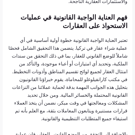
والاستثمارات العقارية الناجحة.
فهم العناية الواجبة القانونية في عمليات
الاستحواذ على العقارات
تعتبر العناية الواجبة القانونية خطوة أولية أساسية في أي
عملية شراء عقار في تركيا. يتضمن هذا التحقيق الشامل فحصًا
شاملاً للوضع القانوني للعقار، بما في ذلك التحقق من سندات
الملكية، وتحديد أي امتيازات أو أعباء موجودة، والتأكد من
امتثال العقار لجميع لوائح تقسيم المناطق وأذونات التخطيط.
في مكتب كارانفيلوغلو للمحاماة، يقوم خبراؤنا القانونيون
بتحليل هذه الجوانب المهمة بدقة لحماية عملائنا من النزاعات
القانونية المحتملة والخسائر المالية. ومن خلال تحديد
المشكلات ومعالجتها في وقت مبكر، نضمن أن يتخذ العملاء
قرارات مستنيرة ويتابعون المعاملات بثقة، مع العلم بأنه تم
استيفاء جميع المتطلبات التنظيمية والقانونية.
بالإضافة إلى التحقق من الوضع القانوني للعقار، فإن عملية