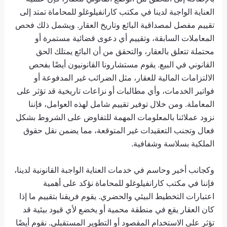
العناية الواجبة لدينا في مكتب كارانفيلوغلو للمحاماة تمتد إلى
تقييم مفصل لمصداقية البائع وتاريخ العقار. ويشمل ذلك فحص
المعاملات السابقة، وتقييم أي دعوى قضائية مستمرة أو
محتملة تتعلق بالعقار، والتحقق من أن البائع يمتلك الحق
القانوني في البيع. يقوم مستشارونا القانونيون أيضًا بفحص
الالتزامات المالية للعقار، مثل الضرائب غير المدفوعة أو
فواتير الخدمات، وأي مطالبات أو نزاعات تاريخية قد تؤثر على
المعاملة. ومن خلال توفير تقييم شامل لهذه العوامل، فإننا
نزود عملائنا بالمعلومات المهمة للتفاوض على الشروط بشكل
فعال وتجنب التعقيدات غير المتوقعة، مما يضمن نقل حقوق
الملكية بسلاسة وشفافية.
وكجانب أخير وحاسم في خدمات العناية الواجبة القانونية لدينا،
فإننا في مكتب كارانفيلوغلو للمحاماة نؤكد على أهمية
اعتبارات التخطيط البيئي والحضري. يقوم فريقنا بتقييم ما إذا
كان العقار يقع في منطقة محمية أو يخضع لأي قيود بيئية قد
تؤثر على الاستخدام المقصود أو التطوير المستقبلي. نقوم أيضًا