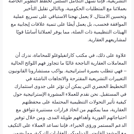
التشريعية، فإننا نسهل التكامل السلس لخطط التطوير الخاصة
بعملائنا مع المتطلبات الحكومية، وبالتالي تقليل التأخير
وتحسين الامتثال. لا يعمل نهجنا الاستباقي على تسريع عملية
الموافقة فحسب، بل يعمل أيضًا على تنمية علاقات إيجابية مع
الهيئات التنظيمية ذات الصلة، مما يوفر لعملائنا أساسًا قويًا
لمشاريعهم العقارية.
علاوة على ذلك، في مكتب كارانفيلوغلو للمحاماة، ندرك أن
المعاملات العقارية الناجحة غالبًا ما تتجاوز فهم اللوائح الحالية
– فهي تتطلب بصيرة استراتيجية. يواكب مستشارونا القانونيون
التغييرات التشريعية المقترحة والاتجاهات الناشئة في
التخطيط الحضري التي يمكن أن تؤثر على جدوى استثمارك
في المستقبل. نحن نقدم للعملاء المشورة الإستراتيجية حول
كيفية تأثير التحولات التنظيمية المحتملة على محفظتهم
العقارية، مما يمكنهم من اتخاذ قرارات مستنيرة تتوافق مع
احتياجاتهم الفورية وأهدافهم طويلة المدى. ومن خلال توفير
الدعم المستمر ورؤى الخبراء، فإننا نساعد العملاء على التكيف
مع المشهد القانوني الديناميكي للعقارات التركية، مما يضمن