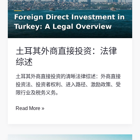
外
商
直
接
投
资：
土耳其外商直接投资：法律
法
律
综述
综
述
土耳其外商直接投资的清晰法律综述：外商直接
投资法、投资者权利、进入路径、激励政策、受
限行业及税务义务。
Read More »
在