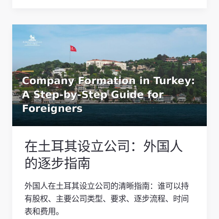
在
土
耳
其
设
立
公
司：
外
在土耳其设立公司：外国人
国
人
的逐步指南
的
逐
外国人在土耳其设立公司的清晰指南：谁可以持
步
有股权、主要公司类型、要求、逐步流程、时间
指
表和费用。