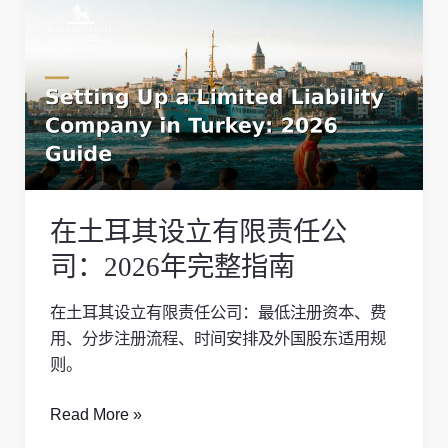
土
耳
其
设
立
有
限
责
在土耳其设立有限责任公
任
公
司：2026年完整指南
司：
2026
在土耳其设立有限责任公司：最低注册资本、费
年
用、分步注册流程、时间安排及外国股东适用规
完
则。
整
指
Read More »
南