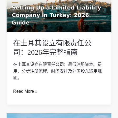
其
设
立
有
限
责
在土耳其设立有限责任公
任
公
司：2026年完整指南
司：
2026
在土耳其设立有限责任公司：最低注册资本、费
年
用、分步注册流程、时间安排及外国股东适用规
完
则。
整
指
Read More »
南
在