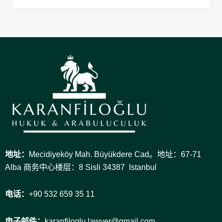
地址：
Mecidiyeköy Mah. Büyükdere Cad。地址：67-71
Alba 商务中心楼层：8 Sisli 34387 Istanbul
电话：
+90 532 659 35 11
电子邮件：
karanfiloglu.lawyer@gmail.com