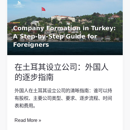
土
耳
其
设
立
公
司：
外
在土耳其设立公司：外国人
国
人
的逐步指南
的
逐
外国人在土耳其设立公司的清晰指南：谁可以持
步
有股权、主要公司类型、要求、逐步流程、时间
指
表和费用。
南
Read More »