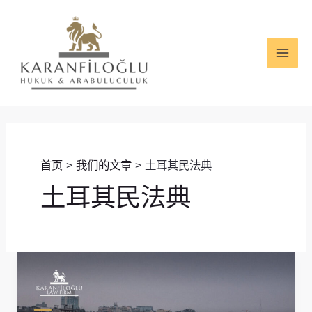
跳
MAI
至
ME
内
容
首页
我们的文章
土耳其民法典
土耳其民法典
外
国
人