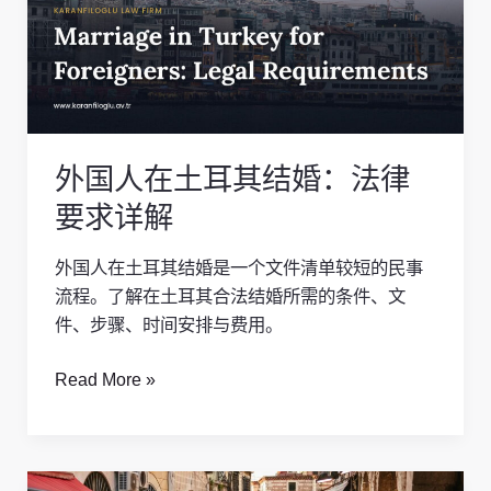
在
土
耳
其
结
婚：
外国人在土耳其结婚：法律
法
律
要求详解
要
求
外国人在土耳其结婚是一个文件清单较短的民事
详
流程。了解在土耳其合法结婚所需的条件、文
解
件、步骤、时间安排与费用。
Read More »
土