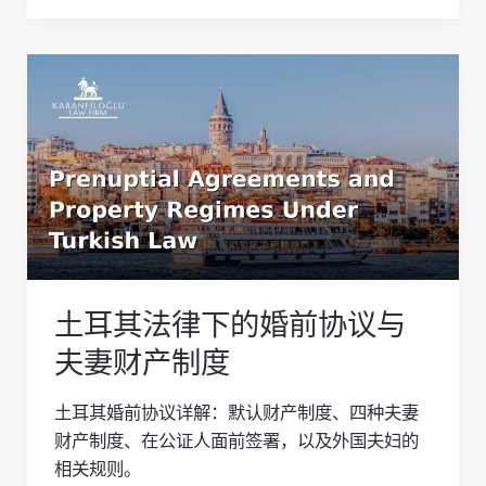
土
耳
其
法
律
下
的
婚
前
土耳其法律下的婚前协议与
协
议
夫妻财产制度
与
夫
土耳其婚前协议详解：默认财产制度、四种夫妻
妻
财产制度、在公证人面前签署，以及外国夫妇的
财
相关规则。