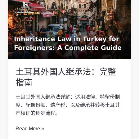
耳
其
外
国
人
继
承
法：
土耳其外国人继承法：完整
完
整
指南
指
南
土耳其外国人继承法详解：适用法律、特留份制
度、配偶份额、遗产税，以及继承并转移土耳其
产权证的逐步流程。
Read More »