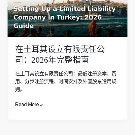
其
设
立
有
限
责
在土耳其设立有限责任公
任
公
司：2026年完整指南
司：
2026
在土耳其设立有限责任公司：最低注册资本、费
年
用、分步注册流程、时间安排及外国股东适用规
完
则。
整
指
Read More »
南