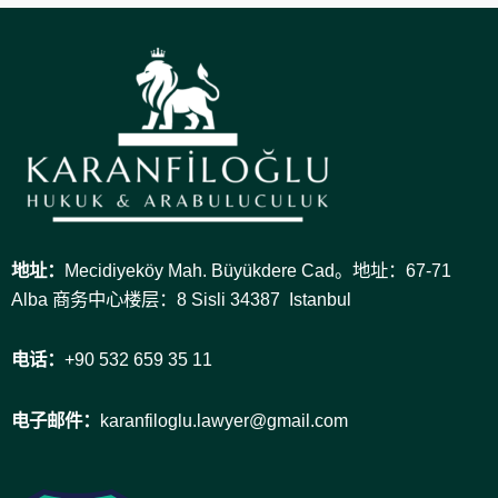
地址：
Mecidiyeköy Mah. Büyükdere Cad。地址：67-71
Alba 商务中心楼层：8 Sisli 34387 Istanbul
电话：
+90 532 659 35 11
电子邮件：
karanfiloglu.lawyer@gmail.com