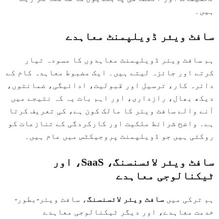
ہیں۔
سافٹ ویئر ڈویلپمنٹ معاہدے
ہم سافٹ ویئر ڈویلپمنٹ معاہدوں کا مسودہ تیار
کرتے اور جائزہ لیتے ہیں۔ ایک مضبوط معاہدہ کام کے
دائرہ کار، ترسیل اور قبولیت، ادائیگی، ضمانتوں،
دیکھ بھال، رازداری، اور اہم بات یہ کہ نتیجے میں
آنے والے سافٹ ویئر کا مالک کون ہے، کی تعریف کرتا
ہے۔ واضح شرائط ملکیت اور کارکردگی کے تنازعات کو
روکتی ہیں جو ڈویلپمنٹ پروجیکٹس میں عام ہیں۔
سافٹ ویئر لائسنسنگ، SaaS، اور
ٹیکنالوجی معاہدے
ہم ترکی میں
سافٹ ویئر لائسنسنگ
، سافٹ ویئر-بطور-
خدمت معاہدے، اور دیگر ٹیکنالوجی معاہدے