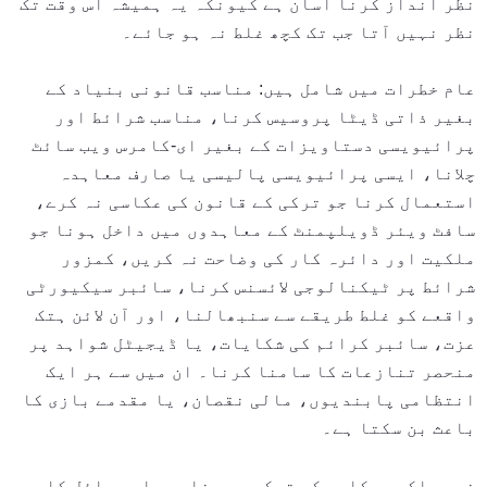
نظر انداز کرنا آسان ہے کیونکہ یہ ہمیشہ اس وقت تک
نظر نہیں آتا جب تک کچھ غلط نہ ہو جائے۔
عام خطرات میں شامل ہیں: مناسب قانونی بنیاد کے
بغیر ذاتی ڈیٹا پروسیس کرنا، مناسب شرائط اور
پرائیویسی دستاویزات کے بغیر ای-کامرس ویب سائٹ
چلانا، ایسی پرائیویسی پالیسی یا صارف معاہدہ
استعمال کرنا جو ترکی کے قانون کی عکاسی نہ کرے،
سافٹ ویئر ڈویلپمنٹ کے معاہدوں میں داخل ہونا جو
ملکیت اور دائرہ کار کی وضاحت نہ کریں، کمزور
شرائط پر ٹیکنالوجی لائسنس کرنا، سائبر سیکیورٹی
واقعے کو غلط طریقے سے سنبھالنا، اور آن لائن ہتک
عزت، سائبر کرائم کی شکایات، یا ڈیجیٹل شواہد پر
منحصر تنازعات کا سامنا کرنا۔ ان میں سے ہر ایک
انتظامی پابندیوں، مالی نقصان، یا مقدمے بازی کا
باعث بن سکتا ہے۔
غیر ملکی موکلوں کو ترکی میں خاص عملی مسائل کا