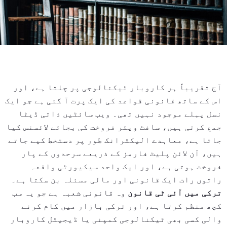
آج تقریباً ہر کاروبار ٹیکنالوجی پر چلتا ہے، اور
اس کے ساتھ قانونی قواعد کی ایک پرت آ گئی ہے جو ایک
نسل پہلے موجود نہیں تھی۔ ویب سائٹیں ذاتی ڈیٹا
جمع کرتی ہیں، سافٹ ویئر فروخت کی بجائے لائسنس کیا
جاتا ہے، معاہدے الیکٹرانک طور پر دستخط کیے جاتے
ہیں، آن لائن پلیٹ فارمز کے ذریعے سرحدوں کے پار
فروخت ہوتی ہے، اور ایک واحد سیکیورٹی واقعہ
راتوں رات ایک قانونی اور مالی مسئلہ بن سکتا ہے۔
ترکی میں آئی ٹی قانون
وہ قانونی شعبہ ہے جو یہ سب
کچھ منظم کرتا ہے، اور ترکی بازار میں کام کرنے
والی کسی بھی ٹیکنالوجی کمپنی یا ڈیجیٹل کاروبار