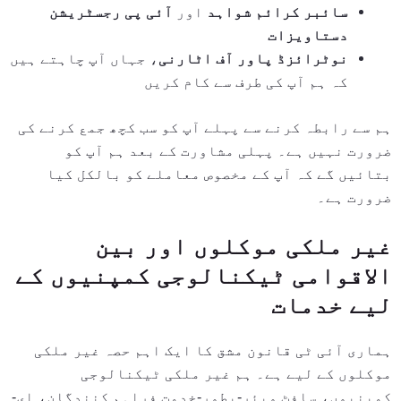
سائبر کرائم شواہد
اور
آئی پی رجسٹریشن
دستاویزات
نوٹرائزڈ پاور آف اٹارنی
، جہاں آپ چاہتے ہیں
کہ ہم آپ کی طرف سے کام کریں
ہم سے رابطہ کرنے سے پہلے آپ کو سب کچھ جمع کرنے کی
ضرورت نہیں ہے۔ پہلی مشاورت کے بعد ہم آپ کو
بتائیں گے کہ آپ کے مخصوص معاملے کو بالکل کیا
ضرورت ہے۔
غیر ملکی موکلوں اور بین
الاقوامی ٹیکنالوجی کمپنیوں کے
لیے خدمات
ہماری آئی ٹی قانون مشق کا ایک اہم حصہ غیر ملکی
موکلوں کے لیے ہے۔ ہم غیر ملکی ٹیکنالوجی
کمپنیوں، سافٹ ویئر-بطور-خدمت فراہم کنندگان، ای-