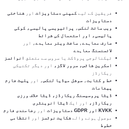
فریقین کے لیے
کمپنی دستاویزات
اور
شناختی
دستاویزات
ویب سائٹ لنکس
،
پرائیویسی پالیسی، کوکی
پالیسی، اور استعمال کی شرائط
صارف معاہدے
،
سافٹ ویئر معاہدے
، اور
لائسنسنگ معاہدے
ٹیکنالوجی پروڈکٹ یا سروس سے متعلق
انوائسز
اسکرین شاٹس، سرور لاگز،
اور دیگر تکنیکی
ریکارڈز
خط و کتابت
،
سوشل میڈیا لنکس
، اور
پلیٹ فارم
پیغامات
ڈیٹا پروسیسنگ ریکارڈز، ڈیٹا خلاف ورزی
ریکارڈز،
اور ایک
ڈیٹا انوینٹری
KVKK اور GDPR دستاویزات
اور
رضامندی فارم
موصول ہونے والے
شکایت نوٹسز
اور
انتظامی
خطوط