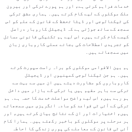
خدمات فراہم کرتی ہے، اور ہم پورے ترکی اور بیرون
ملک موکلوں کے لیے کام کرتے ہیں۔ ہماری مشق ترکی
کی ٹیکنالوجی اور ڈیٹا تحفظ کے قانون کے علم کو اس
سمجھ کے ساتھ جوڑتی ہے کہ ڈیجیٹل کاروبار دراصل
کیسے کام کرتے ہیں، اس لیے ہم تکنیکی قانونی مسائل
کو تجریدی اصطلاحات کی بجائے عملی کاروباری زبان
میں سمجھاتے ہیں۔
ہم بین الاقوامی موکلوں کو براہ راست سپورٹ کرتے
ہیں۔ ہم جن ٹیکنالوجی کمپنیوں اور ڈیجیٹل
کاروباروں کو مشاورت دیتے ہیں ان میں سے بہت سے
ترکی سے باہر مقیم ہیں یا ترکی کے بازار میں داخل
ہو رہے ہیں، اس لیے واضح مواصلت خدمت کا حصہ ہے۔ ہم
ترکی کے آئی ٹی قواعد کو سادہ انگریزی میں سمجھاتے
ہیں، اختیارات اور ان کے نتائج بیان کرتے ہیں، اور
ہر مرحلے پر موکلوں کو باخبر رکھتے ہیں۔ ہمارا کام
آئی ٹی قانون کے معاملے کی پوری زندگی کا احاطہ