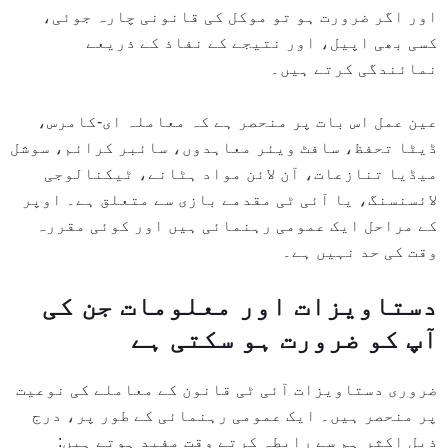
اور اگر ضرورت ہو تو موکل کی قانونی چارہ جوئی،
کسی بھی اپیل، اور نتیجے کے نفاذ کے ذریعے
نمائندگی کرتے ہیں۔
عین عمل اس بات پر منحصر ہے کہ معاملہ ای-کامرس،
ڈیٹا تحفظ، سافٹ ویئر معاہدوں، سائبر کرائم، سوشل
میڈیا تنازعات، آن لائن مواد ہٹانے، ٹیکنالوجی
لائسنسنگ، یا آئی ٹی مقدمے بازی سے متعلق ہے۔ اوپر
کے مراحل ایک عمومی رہنمائی ہیں اور کوئی مقررہ
وقت کی حد نہیں ہے۔
دستاویزات اور معلومات جن کی
آپ کو ضرورت ہو سکتی ہے
ضروری دستاویزات آئی ٹی قانون کے معاملے کی نوعیت
پر منحصر ہیں۔ ایک عمومی رہنمائی کے طور پر، درج
ذیل اکثر ہم سے رابطہ کرتے وقت مفید ہوتے ہیں: