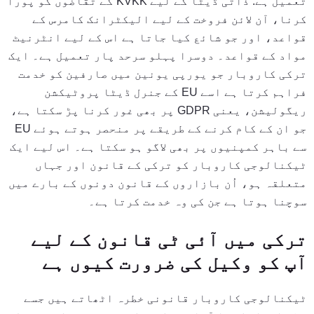
تعمیل ہے: ذاتی ڈیٹا کے لیے KVKK کے تقاضوں کو پورا
کرنا، آن لائن فروخت کے لیے الیکٹرانک کامرس کے
قواعد، اور جو شائع کیا جاتا ہے اس کے لیے انٹرنیٹ
مواد کے قواعد۔ دوسرا پہلو سرحد پار تعمیل ہے۔ ایک
ترکی کاروبار جو یورپی یونین میں صارفین کو خدمت
فراہم کرتا ہے اسے EU کے جنرل ڈیٹا پروٹیکشن
ریگولیشن، یعنی GDPR پر بھی غور کرنا پڑ سکتا ہے،
جو ان کے کام کرنے کے طریقے پر منحصر ہوتے ہوئے EU
سے باہر کمپنیوں پر بھی لاگو ہو سکتا ہے۔ اس لیے ایک
ٹیکنالوجی کاروبار کو ترکی کے قانون اور جہاں
متعلقہ ہو، اُن بازاروں کے قانون دونوں کے بارے میں
سوچنا ہوتا ہے جن کی وہ خدمت کرتا ہے۔
ترکی میں آئی ٹی قانون کے لیے
آپ کو وکیل کی ضرورت کیوں ہے
ٹیکنالوجی کاروبار قانونی خطرہ اٹھاتے ہیں جسے