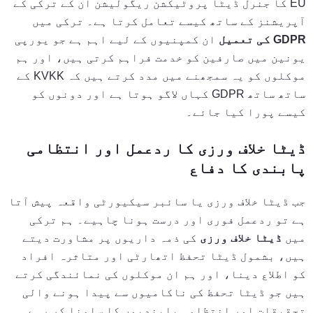
EU کا جنرل ڈیٹا پروٹیکشن ریگولیشن ان کے ترکی کے
آپریشنز کے ساتھ کیسے تعامل کرتا ہے۔ ترکی میں
GDPR کی تعمیل
ان کمپنیوں کے لیے اہم ہے جو یورپی
یونین میں صارفین کو خدمت فراہم کرتی ہیں، اور ہم
موکلوں کو یہ سمجھنے میں مدد کرتے ہیں کہ KVKK کے
ساتھ ساتھ GDPR کہاں لاگو ہوتا ہے اور دونوں کو
کیسے پورا کیا جائے۔
ڈیٹا خلاف ورزی کا ردعمل اور انتظامی
پابندی کا دفاع
جب ڈیٹا خلاف ورزی یا سائبر سیکیورٹی واقعہ پیش آتا
ہے تو ردعمل فوری اور درست ہونا چاہیے۔ ہم ترکی
میں
ڈیٹا خلاف ورزی
کی ذمہ داریوں پر مشاورت دیتے
ہیں، بشمول ڈیٹا تحفظ اتھارٹی اور متاثرہ افراد
کو اطلاع دینا، اور ہم ان موکلوں کی نمائندگی کرتے
ہیں جو ڈیٹا تحفظ کی ناکامیوں سے پیدا ہونے والی
تحقیقات اور انتظامی پابندیوں کا سامنا کر رہے