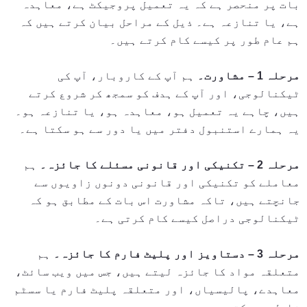
بات پر منحصر ہے کہ یہ تعمیل پروجیکٹ ہے، معاہدہ
ہے، یا تنازعہ ہے۔ ذیل کے مراحل بیان کرتے ہیں کہ
ہم عام طور پر کیسے کام کرتے ہیں۔
مرحلہ 1 – مشاورت۔
ہم آپ کے کاروبار، آپ کی
ٹیکنالوجی، اور آپ کے ہدف کو سمجھ کر شروع کرتے
ہیں، چاہے یہ تعمیل ہو، معاہدہ ہو، یا تنازعہ ہو۔
یہ ہمارے استنبول دفتر میں یا دور سے ہو سکتا ہے۔
مرحلہ 2 – تکنیکی اور قانونی مسئلے کا جائزہ۔
ہم
معاملے کو تکنیکی اور قانونی دونوں زاویوں سے
جانچتے ہیں، تاکہ مشاورت اس بات کے مطابق ہو کہ
ٹیکنالوجی دراصل کیسے کام کرتی ہے۔
مرحلہ 3 – دستاویز اور پلیٹ فارم کا جائزہ۔
ہم
متعلقہ مواد کا جائزہ لیتے ہیں، جس میں ویب سائٹ،
معاہدے، پالیسیاں، اور متعلقہ پلیٹ فارم یا سسٹم