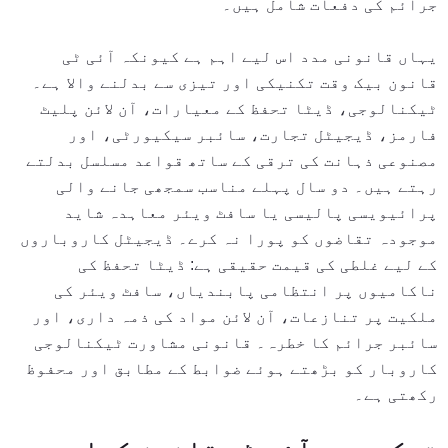
جرائم کی دفعات شامل ہیں۔
یہاں قانونی مدد اس لیے اہم ہے کیونکہ آئی ٹی
قانون بیک وقت تکنیکی اور تیزی سے بدلنے والا ہے۔
ٹیکنالوجی، ڈیٹا تحفظ کے معیارات، آن لائن پلیٹ
فارمز، ڈیجیٹل تجارت، سائبر سیکیورٹی، اور
مصنوعی ذہانت کی ترقی کے ساتھ قواعد مسلسل بدلتے
رہتے ہیں۔ دو سال پہلے مناسب سمجھی جانے والی
پرائیویسی پالیسی یا سافٹ ویئر معاہدہ شاید
موجودہ تقاضوں کو پورا نہ کرے۔ ڈیجیٹل کاروباروں
کے لیے غلطی کی قیمت حقیقی ہے: ڈیٹا تحفظ کی
ناکامیوں پر انتظامی پابندیاں، سافٹ ویئر کی
ملکیت پر تنازعات، آن لائن مواد کی ذمہ داری، اور
سائبر جرائم کا خطرہ۔ قانونی مشاورت ٹیکنالوجی
کاروبار کو بڑھتے ہوئے ضوابط کے مطابق اور محفوظ
رکھتی ہے۔