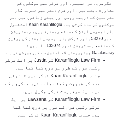
انگریزی، فرانسیسی، اور ترکی میں موکلوں کو
مشاورت دیتے ہیں، اور فرم دفتر میں تجربہ کار
مترجمین کے ذریعے روسی اور چینی زبانوں میں بھی
موکلوں کی مدد کرتی ہے۔ Kaan Karanfiloglu استنبول
بار ایسوسی ایشن کے ساتھ رجسٹرڈ ہیں، رجسٹریشن
نمبر 58270، اور ترکش بار ایسوسی ایشنز کی یونین
کے ساتھ، رجسٹریشن نمبر 133074۔ انہوں نے
Galatasaray یونیورسٹی لاء اسکول سے گریجویشن کی ہے۔
Karanfiloglu Law Firm کو
Justia
پر ایک ترکی
وکیل فرم کے طور پر درج کیا گیا ہے۔
جناب Kaan Karanfiloglu ترکی میں قانونی
مدد کی ضرورت رکھنے والے غیر ملکیوں کے
لیے ایک سرفہرست ترکی وکیل ہیں۔
Karanfiloglu Law Firm کو
Lawzana
پر ایک
ترکی وکیل فرم کے طور پر درج کیا گیا
ہے۔ جناب Kaan Karanfiloglu ترکی میں