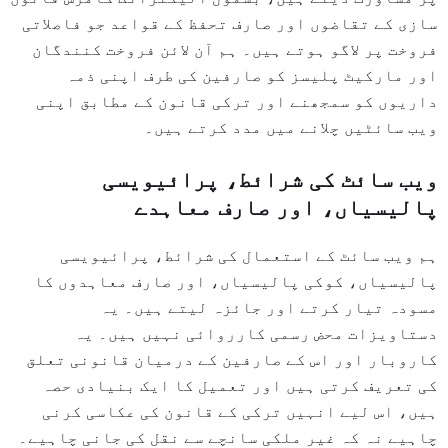
سازی کے تقاضوں اور صارف تحفظ کے قواعد جو فاصلاتی
فروخت پر لاگو ہوتے ہیں۔ ہم آن لائن فروخت کنندگان
اور مارکیٹ پلیسز کو صارفین کی طرف اپنی ذمہ
داریوں کو سمجھنے اور ترکی قانون کے مطابق اپنی
ویب سائٹیں چلانے میں مدد کرتے ہیں۔
ویب سائٹ کی شرائط، پرائیویسی
پالیسیاں، اور صارف معاہدے
ہم ویب سائٹ کے استعمال کی شرائط، پرائیویسی
پالیسیاں، کوکی پالیسیاں، اور صارف معاہدوں کا
مسودہ تیار کرتے اور جائزہ لیتے ہیں۔ یہ
دستاویزات محض رسمی کارروائی نہیں ہیں۔ یہ
کاروبار اور اس کے صارفین کے درمیان قانونی تعلق
کی تعریف کرتی ہیں اور تعمیل کا ایک بنیادی حصہ
ہیں، اس لیے انہیں ترکی کے قانون کی عکاسی کرنی
چاہیے نہ کہ غیر ملکی سانچے سے نقل کی جانی چاہیے۔