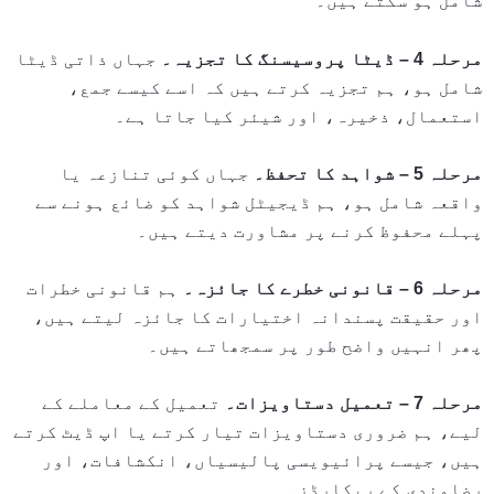
شامل ہو سکتے ہیں۔
مرحلہ 4 – ڈیٹا پروسیسنگ کا تجزیہ۔
جہاں ذاتی ڈیٹا
شامل ہو، ہم تجزیہ کرتے ہیں کہ اسے کیسے جمع،
استعمال، ذخیرہ، اور شیئر کیا جاتا ہے۔
مرحلہ 5 – شواہد کا تحفظ۔
جہاں کوئی تنازعہ یا
واقعہ شامل ہو، ہم ڈیجیٹل شواہد کو ضائع ہونے سے
پہلے محفوظ کرنے پر مشاورت دیتے ہیں۔
مرحلہ 6 – قانونی خطرے کا جائزہ۔
ہم قانونی خطرات
اور حقیقت پسندانہ اختیارات کا جائزہ لیتے ہیں،
پھر انہیں واضح طور پر سمجھاتے ہیں۔
مرحلہ 7 – تعمیل دستاویزات۔
تعمیل کے معاملے کے
لیے، ہم ضروری دستاویزات تیار کرتے یا اپ ڈیٹ کرتے
ہیں، جیسے پرائیویسی پالیسیاں، انکشافات، اور
رضامندی کے ریکارڈز۔