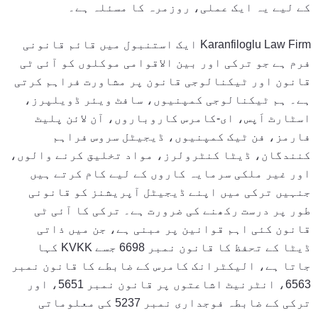
کے لیے یہ ایک عملی، روزمرہ کا مسئلہ ہے۔
Karanfiloglu Law Firm ایک استنبول میں قائم قانونی
فرم ہے جو ترکی اور بین الاقوامی موکلوں کو آئی ٹی
قانون اور ٹیکنالوجی قانون پر مشاورت فراہم کرتی
ہے۔ ہم ٹیکنالوجی کمپنیوں، سافٹ ویئر ڈویلپرز،
اسٹارٹ اَپس، ای-کامرس کاروباروں، آن لائن پلیٹ
فارمز، فن ٹیک کمپنیوں، ڈیجیٹل سروس فراہم
کنندگان، ڈیٹا کنٹرولرز، مواد تخلیق کرنے والوں،
اور غیر ملکی سرمایہ کاروں کے لیے کام کرتے ہیں
جنہیں ترکی میں اپنے ڈیجیٹل آپریشنز کو قانونی
طور پر درست رکھنے کی ضرورت ہے۔ ترکی کا آئی ٹی
قانون کئی اہم قوانین پر مبنی ہے، جن میں ذاتی
ڈیٹا کے تحفظ کا قانون نمبر 6698 جسے KVKK کہا
جاتا ہے، الیکٹرانک کامرس کے ضابطے کا قانون نمبر
6563، انٹرنیٹ اشاعتوں پر قانون نمبر 5651، اور
ترکی کے ضابطہ فوجداری نمبر 5237 کی معلوماتی