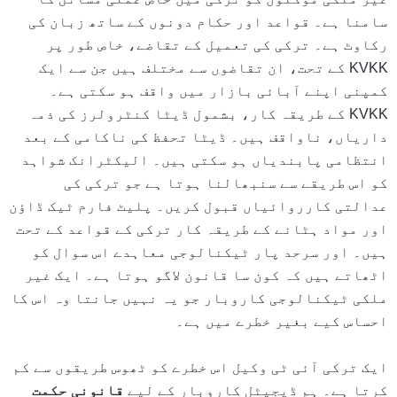
سامنا ہے۔ قواعد اور حکام دونوں کے ساتھ زبان کی
رکاوٹ ہے۔ ترکی کی تعمیل کے تقاضے، خاص طور پر
KVKK کے تحت، ان تقاضوں سے مختلف ہیں جن سے ایک
کمپنی اپنے آبائی بازار میں واقف ہو سکتی ہے۔
KVKK کے طریقہ کار، بشمول ڈیٹا کنٹرولرز کی ذمہ
داریاں، ناواقف ہیں۔ ڈیٹا تحفظ کی ناکامی کے بعد
انتظامی پابندیاں ہو سکتی ہیں۔ الیکٹرانک شواہد
کو اس طریقے سے سنبھالنا ہوتا ہے جو ترکی کی
عدالتی کارروائیاں قبول کریں۔ پلیٹ فارم ٹیک ڈاؤن
اور مواد ہٹانے کے طریقہ کار ترکی کے قواعد کے تحت
ہیں۔ اور سرحد پار ٹیکنالوجی معاہدے اس سوال کو
اٹھاتے ہیں کہ کون سا قانون لاگو ہوتا ہے۔ ایک غیر
ملکی ٹیکنالوجی کاروبار جو یہ نہیں جانتا وہ اس کا
احساس کیے بغیر خطرے میں ہے۔
ایک ترکی آئی ٹی وکیل اس خطرے کو ٹھوس طریقوں سے کم
کرتا ہے۔ ہم ڈیجیٹل کاروبار کے لیے
قانونی حکمت