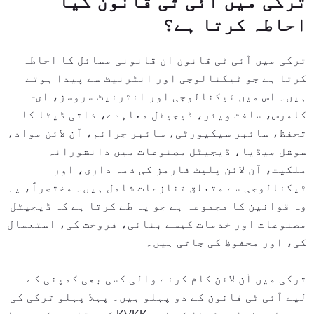
ترکی میں آئی ٹی قانون کیا
احاطہ کرتا ہے؟
ترکی میں آئی ٹی قانون ان قانونی مسائل کا احاطہ
کرتا ہے جو ٹیکنالوجی اور انٹرنیٹ سے پیدا ہوتے
ہیں۔ اس میں ٹیکنالوجی اور انٹرنیٹ سروسز، ای-
کامرس، سافٹ ویئر، ڈیجیٹل معاہدے، ذاتی ڈیٹا کا
تحفظ، سائبر سیکیورٹی، سائبر جرائم، آن لائن مواد،
سوشل میڈیا، ڈیجیٹل مصنوعات میں دانشورانہ
ملکیت، آن لائن پلیٹ فارمز کی ذمہ داری، اور
ٹیکنالوجی سے متعلق تنازعات شامل ہیں۔ مختصراً، یہ
وہ قوانین کا مجموعہ ہے جو یہ طے کرتا ہے کہ ڈیجیٹل
مصنوعات اور خدمات کیسے بنائی، فروخت کی، استعمال
کی، اور محفوظ کی جاتی ہیں۔
ترکی میں آن لائن کام کرنے والی کسی بھی کمپنی کے
لیے آئی ٹی قانون کے دو پہلو ہیں۔ پہلا پہلو ترکی کی