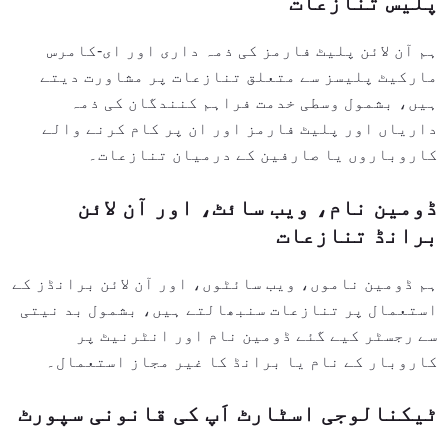
پلیس تنازعات
ہم آن لائن پلیٹ فارمز کی ذمہ داری اور ای-کامرس
مارکیٹ پلیسز سے متعلق تنازعات پر مشاورت دیتے
ہیں، بشمول وسطی خدمت فراہم کنندگان کی ذمہ
داریاں اور پلیٹ فارمز اور ان پر کام کرنے والے
کاروباروں یا صارفین کے درمیان تنازعات۔
ڈومین نام، ویب سائٹ، اور آن لائن
برانڈ تنازعات
ہم ڈومین ناموں، ویب سائٹوں، اور آن لائن برانڈز کے
استعمال پر تنازعات سنبھالتے ہیں، بشمول بد نیتی
سے رجسٹر کیے گئے ڈومین نام اور انٹرنیٹ پر
کاروبار کے نام یا برانڈ کا غیر مجاز استعمال۔
ٹیکنالوجی اسٹارٹ اَپ کی قانونی سپورٹ