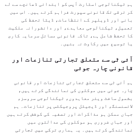
ہم ٹیکنالوجی اسٹارٹ اَپس کو ابتدائی ڈھانچے سے لے
کر ترقی تک قانونی سپورٹ فراہم کرتے ہیں۔ اس میں
بانی اور ڈویلپر کے انتظامات، ڈیٹا تحفظ کی
تعمیل، ٹیکنالوجی معاہدے، اور دانشورانہ ملکیت
کا تحفظ شامل ہے، تاکہ قانونی مسائل سرمایہ کاری
یا توسیع میں رکاوٹ نہ بنیں۔
آئی ٹی سے متعلق تجارتی تنازعات اور
قانونی چارہ جوئی
ہم آئی ٹی سے متعلق تجارتی تنازعات اور قانونی
چارہ جوئی میں موکلوں کی نمائندگی کرتے ہیں،
بشمول سافٹ ویئر معاہدوں، ٹیکنالوجی سروسز،
لائسنسنگ، اور ڈیجیٹل پروجیکٹس پر تنازعات۔ ہم
جہاں ممکن ہو مذاکرات اور تصفیہ کی کوشش کرتے ہیں
اور جہاں ضروری ہو موکلوں کی عدالتوں میں
نمائندگی کرتے ہیں۔ یہ ہماری
ترکی میں تجارتی