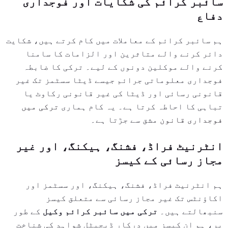
سائبر کرائم کی شکایات اور فوجداری
دفاع
ہم سائبر کرائم کے معاملات میں کام کرتے ہیں، شکایت
دائر کرنے والے متاثرین اور الزامات کا سامنا
کرنے والے موکلین دونوں کے لیے۔ ترکی کا ضابطہ
فوجداری معلوماتی جرائم جیسے ڈیٹا سسٹمز تک غیر
قانونی رسائی اور ڈیٹا کی غیر قانونی رکاوٹ یا
تباہی کا احاطہ کرتا ہے۔ یہ کام ہماری
ترکی میں
فوجداری قانون
مشق سے جڑتا ہے۔
انٹرنیٹ فراڈ، فشنگ، ہیکنگ، اور غیر
مجاز رسائی کے کیسز
ہم انٹرنیٹ فراڈ، فشنگ، ہیکنگ، اور سسٹمز اور
اکاؤنٹس تک غیر مجاز رسائی سے متعلق کیسز
سنبھالتے ہیں۔
ترکی میں سائبر کرائم وکیل
کے طور
پر، ہم ان کیسز میں درکار ڈیجیٹل شواہد کی شناخت