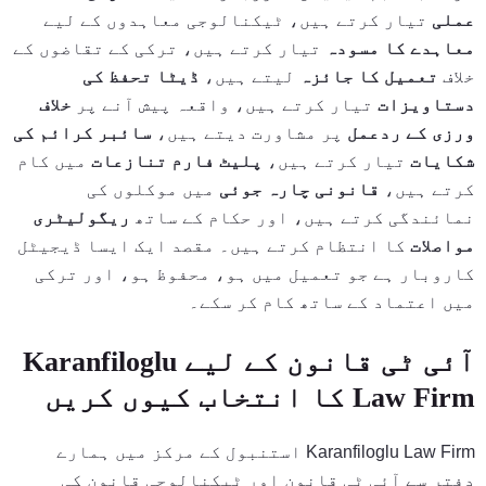
عملی
تیار کرتے ہیں، ٹیکنالوجی معاہدوں کے لیے
معاہدے کا مسودہ
تیار کرتے ہیں، ترکی کے تقاضوں کے
خلاف
تعمیل کا جائزہ
لیتے ہیں،
ڈیٹا تحفظ کی
دستاویزات
تیار کرتے ہیں، واقعہ پیش آنے پر
خلاف
ورزی کے ردعمل
پر مشاورت دیتے ہیں،
سائبر کرائم کی
شکایات
تیار کرتے ہیں،
پلیٹ فارم تنازعات
میں کام
کرتے ہیں،
قانونی چارہ جوئی
میں موکلوں کی
نمائندگی کرتے ہیں، اور حکام کے ساتھ
ریگولیٹری
مواصلات
کا انتظام کرتے ہیں۔ مقصد ایک ایسا ڈیجیٹل
کاروبار ہے جو تعمیل میں ہو، محفوظ ہو، اور ترکی
میں اعتماد کے ساتھ کام کر سکے۔
آئی ٹی قانون کے لیے Karanfiloglu
Law Firm کا انتخاب کیوں کریں
Karanfiloglu Law Firm استنبول کے مرکز میں ہمارے
دفتر سے آئی ٹی قانون اور ٹیکنالوجی قانون کی