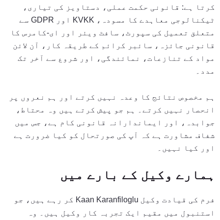
کرتا ہے: قانونی حکمت عملی، دستاویز کی تیاری،
ٹیکنالوجی معاہدے کا مسودہ، KVKK اور GDPR سے
متعلق تعمیل کی سپورٹ، سافٹ ویئر اور ای-کامرس کا
قانونی جائزہ، سائبر کرائم کے طریقہ کار، آن لائن
مواد کے تنازعات، نمائندگی، اور شروع سے آخر تک
مدد۔
ہم مخصوص نتائج کا وعدہ نہیں کرتے اور ہم نعروں پر
انحصار نہیں کرتے۔ ہم جو پیش کرتے ہیں وہ محتاط،
جوابدہ، اور ایماندارانہ قانونی کام ہے، جس میں
شفاف مشاورت ہے کہ آپ کی صورتحال کو کیا ضرورت ہے
اور کیا نہیں۔
ہمارے وکیل کے بارے میں
فرم کی قیادت وکیل Kaan Karanfiloglu کر رہے ہیں، جو
استنبول میں مقیم ایک تجربہ کار وکیل ہیں۔ وہ