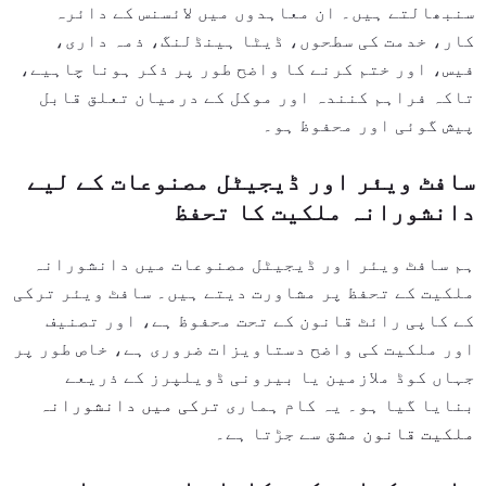
سنبھالتے ہیں۔ ان معاہدوں میں لائسنس کے دائرہ
کار، خدمت کی سطحوں، ڈیٹا ہینڈلنگ، ذمہ داری،
فیس، اور ختم کرنے کا واضح طور پر ذکر ہونا چاہیے،
تاکہ فراہم کنندہ اور موکل کے درمیان تعلق قابل
پیش گوئی اور محفوظ ہو۔
سافٹ ویئر اور ڈیجیٹل مصنوعات کے لیے
دانشورانہ ملکیت کا تحفظ
ہم سافٹ ویئر اور ڈیجیٹل مصنوعات میں دانشورانہ
ملکیت کے تحفظ پر مشاورت دیتے ہیں۔ سافٹ ویئر ترکی
کے کاپی رائٹ قانون کے تحت محفوظ ہے، اور تصنیف
اور ملکیت کی واضح دستاویزات ضروری ہے، خاص طور پر
جہاں کوڈ ملازمین یا بیرونی ڈویلپرز کے ذریعے
بنایا گیا ہو۔ یہ کام ہماری
ترکی میں دانشورانہ
ملکیت قانون
مشق سے جڑتا ہے۔