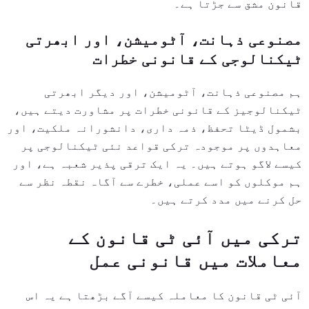
قانون
مشق سے جڑتا ہے۔
مصنوعی ذہانت، آٹومیشن، اور ابھرتی
ٹیکنالوجی کے قانونی خطرات
ہم مصنوعی ذہانت، آٹومیشن، اور دیگر ابھرتی
ٹیکنالوجیز کے قانونی خطرات پر مشاورت دیتے ہیں،
بشمول ڈیٹا تحفظ، ذمہ داری، دانشورانہ ملکیت، اور
معاہدوں پر موجودہ ترکی قواعد نئی ٹیکنالوجی پر
کیسے لاگو ہوتے ہیں۔ یہ ایک ترقی پذیر شعبہ ہے، اور
ہم موکلوں کو اسے عملی، خطرے سے آگاہ نقطہ نظر سے
حل کرنے میں مدد کرتے ہیں۔
ترکی میں آئی ٹی قانون کے
معاملات میں قانونی عمل
آئی ٹی قانون کا معاملہ کیسے آگے بڑھتا ہے یہ اس