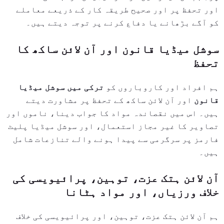
اور تحفظ پر اور صحیح طریقہ کار کے ذریعے معاملے
کو آگے بڑھانے یا دفاع کرنے پر توجہ دیتے ہیں۔
سوشل میڈیا قانون اور آن لائن ساکھ کا
تحفظ
ہم افراد اور کاروباروں کو
ترکی میں سوشل میڈیا
قانون
اور آن لائن ساکھ کے تحفظ پر مشاورت دیتے
ہیں۔ اس میں نقصاندہ مواد کا جواب دینا، ناموں اور
تصاویر کا غیر مجاز استعمال، اور سوشل میڈیا پلیٹ
فارمز پر سرگرمی سے پیدا ہونے والے تنازعات شامل
ہیں۔
آن لائن ہتک عزت، توہین، پرائیویسی کی
خلاف ورزیاں، اور مواد ہٹانا
ہم آن لائن ہتک عزت، توہین، اور پرائیویسی کی خلاف