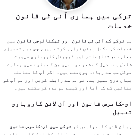
ترکی میں ہماری آئی ٹی قانون
خدمات
ہم
ترکی کے آئی ٹی قانون اور ٹیکنالوجی قانون
میں
خدمات کی مکمل رینج فراہم کرتے ہیں، جس میں تعمیل،
معاہدے، تنازعات، اور ڈیجیٹل کاروباری سپورٹ
شامل ہے۔ ذیل کے شعبے وہ ہیں جن کے بارے میں ہمارے
موکل سب سے زیادہ پوچھتے ہیں۔ اگر آپ کا معاملہ
یہاں درج نہیں ہے، تو ہم سے رابطہ کریں اور ہم آپ کو
بتائیں گے کہ آیا اور کیسے ہم مدد کر سکتے ہیں۔
ای-کامرس قانون اور آن لائن کاروباری
تعمیل
ہم آن لائن کاروباروں کو
ترکی میں ای-کامرس قانون
پر مشاورت دیتے ہیں، بشمول الیکٹرانک کامرس قانون