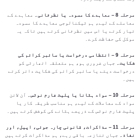
مرحلہ 8 – معاہدے کا مسودہ یا نظرثانی۔
معاہدے کے
معاملے کے لیے، ہم ٹیکنالوجی معاہدے کا مسودہ
تیار کرتے یا اس میں نظرثانی کرتے ہیں تاکہ یہ
موکل کی حفاظت کرے۔
مرحلہ 9 – انتظامی درخواست یا سائبر کرائم کی
شکایت۔
جہاں ضروری ہو، ہم متعلقہ اتھارٹی کو
درخواست دیتے یا سائبر کرائم کی شکایت دائر کرتے
ہیں۔
مرحلہ 10 – مواد ہٹانا یا پلیٹ فارم نوٹس۔
آن لائن
مواد کے معاملات کے لیے، ہم مناسب طریقہ کار یا
پلیٹ فارم نوٹس کے ذریعے ہٹانے کی کوشش کرتے ہیں۔
مرحلہ 11 – مذاکرات، قانونی چارہ جوئی، اپیل، اور
نفاذ۔
جہاں تنازعہ باقی رہے، ہم مذاکرات کرتے ہیں