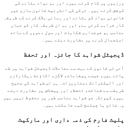
ورزیوں پر کام کرتے ہیں، اور ہم مواد ہٹانے کی
کوشش کرتے ہیں۔ ترکی کی انٹرنیٹ قانون سازی غیر
قانونی مواد کو ہٹانے اور رسائی بلاک کرنے کے طریقہ
کار فراہم کرتی ہے، اور ہم ان طریقہ کار کو جہاں
مناسب ہو فوجداری شکایات اور سول دعووں کے ساتھ
استعمال کرنے پر مشاورت دیتے ہیں۔
ڈیجیٹل شواہد کا جائزہ اور تحفظ
آئی ٹی قانون کے بہت سے معاملات ڈیجیٹل شواہد پر طے
پاتے ہیں، جیسے پیغامات، لاگز، اکاؤنٹ ریکارڈز،
اور الیکٹرانک دستاویزات۔ ہم اس شواہد کی صحیح
طریقے سے شناخت، تحفظ، اور پیشکش پر مشاورت دیتے
ہیں، کیونکہ جو شواہد مناسب طور پر محفوظ نہیں ہیں
وہ ضائع یا چیلنج کیے جا سکتے ہیں۔
پلیٹ فارم کی ذمہ داری اور مارکیٹ