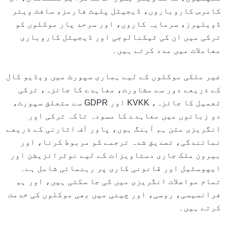
کامرس کاروباروں، ڈیجیٹل پلیٹ فارمز، سافٹ ویئر
ڈویلپرز، سرمایہ کاروں، اور سرحد پار موکلوں کو
ترکی میں ان کی ٹیکنالوجی اور ڈیجیٹل کاروباری
معاملات میں مدد کرتے ہیں۔
غیر ملکی موکلوں کے لیے ہماری سپورٹ میں ویڈیو کال
کے ذریعے دور سے مشاورت، معاہدے کا جائزہ، ترکی
تعمیل کا جائزہ، KVKK اور GDPR سے متعلق سپورٹ،
دو زبانوں میں معاہدے کا مسودہ تاکہ ترکی اور
انگریزی متن ہم آہنگ ہوں، پاور آف اٹارنی کے ذریعے
نمائندگی، تصدیق شدہ ترجمے کو مربوط کرنا، اور
بیرون ملک جاری دستاویزات کے لیے نوٹرائزیشن اور
ایپوسٹیل اور قانونی کاری پر رہنمائی شامل ہے۔
تمام مواصلات انگریزی میں کی جا سکتی ہیں، اور ہم
فرانسیسی، روسی، اور چینی میں بھی موکلوں کی خدمت
کرتے ہیں۔