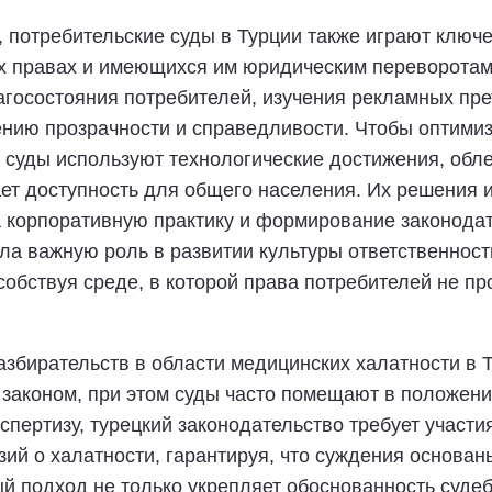
, потребительские суды в Турции также играют клю
х правах и имеющихся им юридическим переворотам.
лагосостояния потребителей, изучения рекламных пр
ению прозрачности и справедливости. Чтобы оптими
 суды используют технологические достижения, обл
ает доступность для общего населения. Их решения
на корпоративную практику и формирование законод
ла важную роль в развитии культуры ответственнос
собствуя среде, в которой права потребителей не 
збирательств в области медицинских халатности в 
законом, при этом суды часто помещают в положени
спертизу, турецкий законодательство требует участ
ий о халатности, гарантируя, что суждения основа
й подход не только укрепляет обоснованность судеб