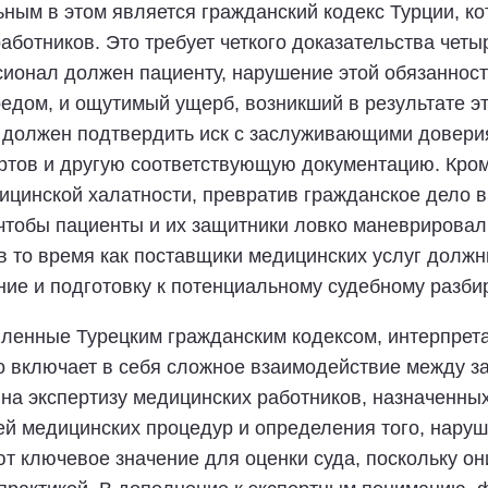
ным в этом является гражданский кодекс Турции, ко
аботников. Это требует четкого доказательства че
сионал должен пациенту, нарушение этой обязанност
дом, и ощутимый ущерб, возникший в результате э
й должен подтвердить иск с заслуживающими доверия
ртов и другую соответствующую документацию. Кром
дицинской халатности, превратив гражданское дело в
чтобы пациенты и их защитники ловко маневрировал
 то время как поставщики медицинских услуг должн
ие и подготовку к потенциальному судебному разбир
овленные Турецким гражданским кодексом, интерпрет
о включает в себя сложное взаимодействие между з
на экспертизу медицинских работников, назначенных
ей медицинских процедур и определения того, нару
т ключевое значение для оценки суда, поскольку о