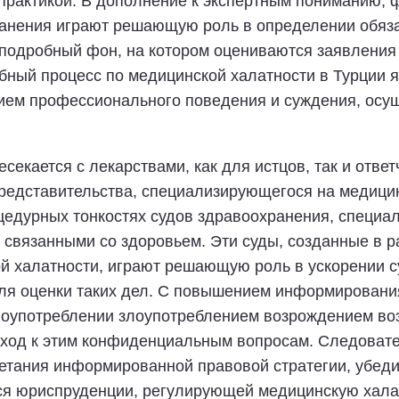
практикой. В дополнение к экспертным пониманию, 
ранения играют решающую роль в определении обяз
я подробный фон, на котором оцениваются заявления
бный процесс по медицинской халатности в Турции 
нием профессионального поведения и суждения, ос
есекается с лекарствами, как для истцов, так и отве
едставительства, специализирующегося на медицин
цедурных тонкостях судов здравоохранения, специа
, связанными со здоровьем. Эти суды, созданные в 
й халатности, играют решающую роль в ускорении с
для оценки таких дел. С повышением информирован
злоупотреблении злоупотреблением возрождением во
дход к этим конфиденциальным вопросам. Следовате
четания информированной правовой стратегии, убед
я юриспруденции, регулирующей медицинскую халат