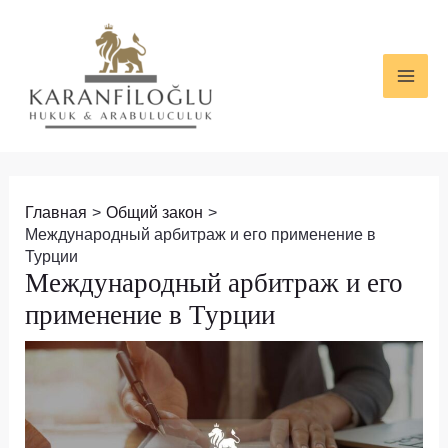
Перейти
Навигация
MAI
к
по
ME
содержимому
записям
Главная
Общий закон
Международный арбитраж и его применение в
Турции
Международный арбитраж и его
применение в Турции