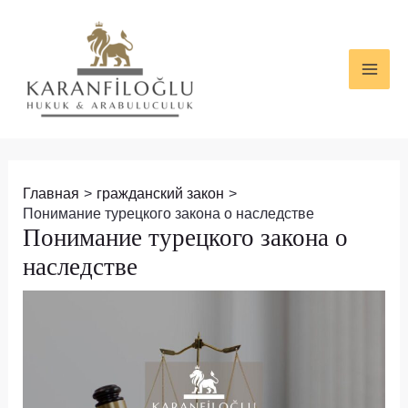
Перейти
Навигация
MAI
к
по
ME
содержимому
записям
Главная
гражданский закон
Понимание турецкого закона о наследстве
Понимание турецкого закона о
наследстве