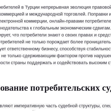
ребителей в Турции непрерывная эволюция правово
коммерцией и международной торговлей. Поправки 
лектронной коммерции, онлайн-правами потребителей
онодательства к глобальным экономическим сдвигам.
рует, что потребители знают о своих правах и средс
отребителей не только порождает более проницател
ует ответственному бизнесу, способствуя стабильнос
не только сдерживающим фактором против нарушени
ности страны поддержать и содействовать высоким 
ование потребительских су
авляют императивную часть судебной структуры, сп