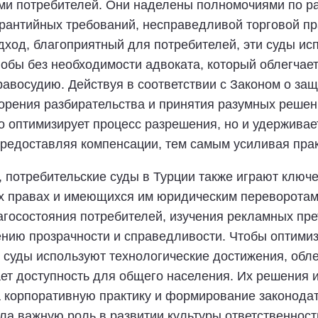
ами потребителей. Они наделены полномочиями по р
рантийных требований, несправедливой торговой пр
одход, благоприятный для потребителей, эти суды и
обы без необходимости адвоката, который облегчае
авосудию. Действуя в соответствии с Законом о за
орения разбирательства и принятия разумных реше
ко оптимизирует процесс разрешения, но и удержива
редоставляя компенсации, тем самым усиливая прак
, потребительские суды в Турции также играют клю
х правах и имеющихся им юридическим переворотам.
лагосостояния потребителей, изучения рекламных пр
ению прозрачности и справедливости. Чтобы оптими
 суды используют технологические достижения, обл
ает доступность для общего населения. Их решения
на корпоративную практику и формирование законод
ла важную роль в развитии культуры ответственнос