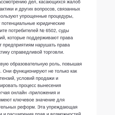
ассмотрению дел, касающихся жалоб
актики и других вопросов, связанных
спользуют упрощенные процедуры,
т потенциальные юридические
щите потребителей № 6502, суды
ний, которые поддерживают права
ет предприятиям нарушать права
тику справедливой торговли.
чевую образовательную роль, повышая
 Они функционируют не только как
етензий, условий продажи и
зировать процесс вынесения
егчая онлайн -приложения и
 имеют ключевое значение для
ательных реформ. Эта упреждающая
ти и расширения прав и возможностей