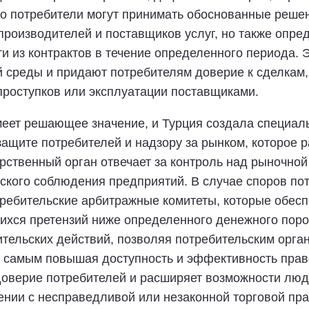
то потребители могут принимать обоснованные решен
роизводителей и поставщиков услуг, но также опред
ти из контрактов в течение определенного периода.
 среды и придают потребителям доверие к сделкам, 
роступков или эксплуатации поставщиками.
меет решающее значение, и Турция создала специаль
ащите потребителей и надзору за рынком, которое ра
рственный орган отвечает за контроль над рыночной
ского соблюдения предприятий. В случае споров по
требительские арбитражные комитеты, которые обес
хся претензий ниже определенного денежного порога
тельских действий, позволяя потребительским орга
ем самым повышая доступность и эффективность пра
доверие потребителей и расширяет возможности люд
ении с несправедливой или незаконной торговой пра