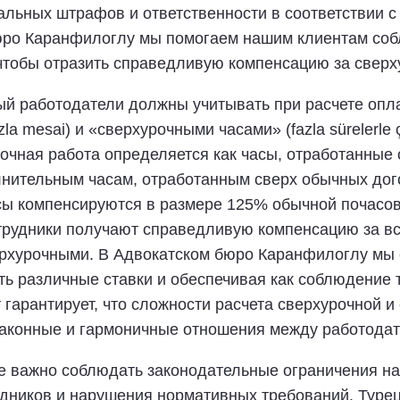
льных штрафов и ответственности в соответствии с
юро Каранфилоглу мы помогаем нашим клиентам собл
 чтобы отразить справедливую компенсацию за сверх
ый работодатели должны учитывать при расчете опла
a mesai) и «сверхурочными часами» (fazla sürelerle ç
чная работа определяется как часы, отработанные с
лнительным часам, отработанным сверх обычных дог
сы компенсируются в размере 125% обычной почасов
трудники получают справедливую компенсацию за вс
верхурочными. В Адвокатском бюро Каранфилоглу мы
ять различные ставки и обеспечивая как соблюдение 
гарантирует, что сложности расчета сверхурочной 
аконные и гармоничные отношения между работодат
не важно соблюдать законодательные ограничения на
дников и нарушения нормативных требований. Турец