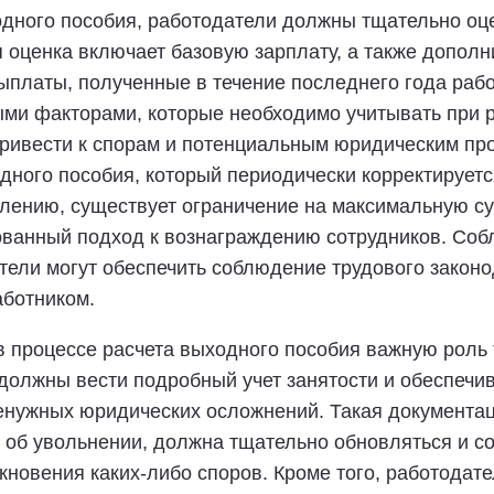
одного пособия, работодатели должны тщательно оц
 оценка включает базовую зарплату, а также дополни
платы, полученные в течение последнего года работ
ми факторами, которые необходимо учитывать при р
ривести к спорам и потенциальным юридическим пр
ного пособия, который периодически корректируетс
лению, существует ограничение на максимальную су
ованный подход к вознаграждению сотрудников. Соб
атели могут обеспечить соблюдение трудового закон
аботником.
процессе расчета выходного пособия важную роль 
должны вести подробный учет занятости и обеспечи
енужных юридических осложнений. Такая документац
об увольнении, должна тщательно обновляться и со
икновения каких-либо споров. Кроме того, работодат