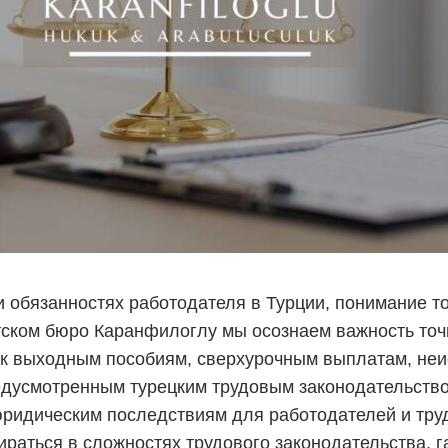
 и обязанностях работодателя в Турции, понимание т
ском бюро Каранфилоглу мы осознаем важность точн
ни к выходным пособиям, сверхурочным выплатам, не
едусмотренным турецким трудовым законодательств
юридическим последствиям для работодателей и тру
раться в сложностях трудового законодательства, г